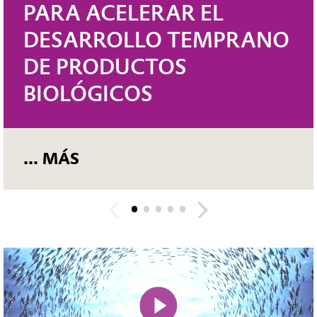
METANOL PARA SU
ANO
DE PRODUCCIÓN D
METIONINA EN EU
Evonik y sus socios regio
pasan a compartir infraes
Nuevo ducto de metanol 
Lülsdorf y Wesseling
Sinergias y mejora de la 
carbono del metanol
... MÁS