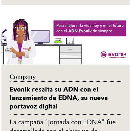
químicas, hacemos que la vida sea
mejor todos los días. Haga click aquí y
vea.
... MÁS
Company
Evonik resalta su ADN con el