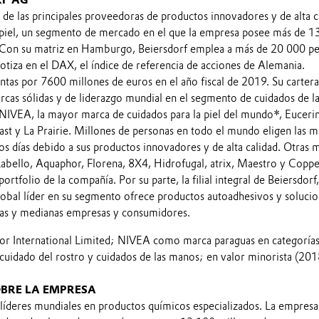
RF AG
de las principales proveedoras de productos innovadores y de alta c
a piel, un segmento de mercado en el que la empresa posee más de 1
. Con su matriz en Hamburgo, Beiersdorf emplea a más de 20 000 p
otiza en el DAX, el índice de referencia de acciones de Alemania.
ntas por 7600 millones de euros en el año fiscal de 2019. Su cartera
cas sólidas y de liderazgo mundial en el segmento de cuidados de la
s NIVEA, la mayor marca de cuidados para la piel del mundo*, Eucerin
ast y La Prairie. Millones de personas en todo el mundo eligen las m
os días debido a sus productos innovadores y de alta calidad. Otras 
bello, Aquaphor, Florena, 8X4, Hidrofugal, atrix, Maestro y Copp
rtfolio de la compañía. Por su parte, la filial integral de Beiersdorf,
global líder en su segmento ofrece productos autoadhesivos y soluci
ñas y medianas empresas y consumidores.
r International Limited; NIVEA como marca paraguas en categorías
cuidado del rostro y cuidados de las manos; en valor minorista (201
BRE LA EMPRESA
 líderes mundiales en productos químicos especializados. La empres