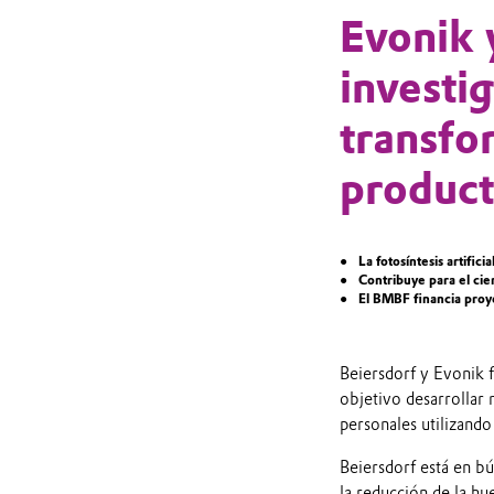
Evonik 
investi
transfo
product
La fotosíntesis artific
Contribuye para el cie
El BMBF financia proy
Beiersdorf y Evonik 
objetivo desarrollar 
personales utilizand
Beiersdorf está en b
la reducción de la hu