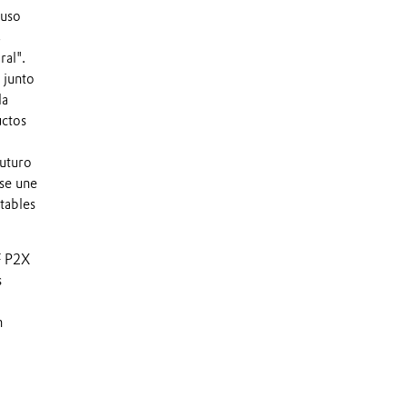
 uso
,
ral".
 junto
la
uctos
futuro
 se une
ntables
F P2X
s
n