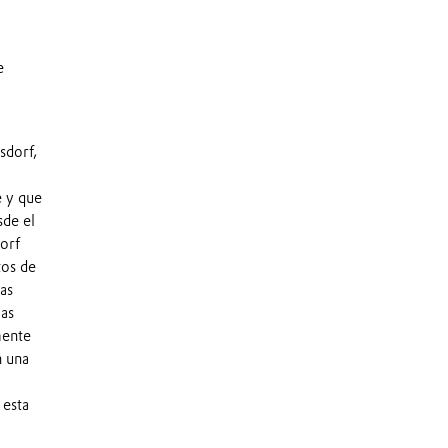
e
sdorf,
 y que
sde el
dorf
tos de
as
ias
mente
n una
 esta