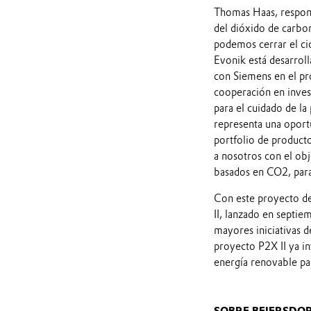
Thomas Haas, responsa
del dióxido de carbo
podemos cerrar el ci
Evonik está desarrolla
con Siemens en el pr
cooperación en invest
para el cuidado de la
representa una oportu
portfolio de producto
a nosotros con el obj
basados en CO2, para
Con este proyecto de
II, lanzado en septi
mayores iniciativas d
proyecto P2X II ya i
energía renovable par