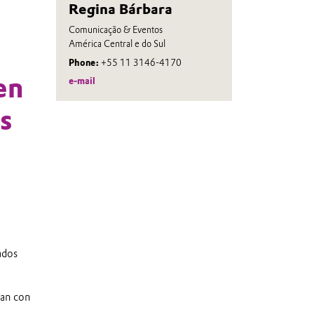
Regina Bárbara
Comunicação & Eventos
América Central e do Sul
Phone:
+55 11 3146-4170
en
e-mail
s
ados
yan con