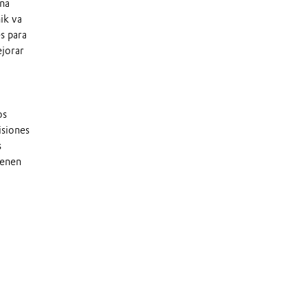
una
ik va
s para
ejorar
os
isiones
s
ienen