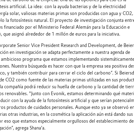
esis artificial. La idea: con la ayuda bacterias y de la electricidad
rgía solar, valiosas materias primas son producidas con agua y CO2,
la fotosíntesis natural. El proyecto de investigación conjunta entr
es financiado por el Ministerio Federal Alemán para la Educación e
 que asignó alrededor de 1 millón de euros para la iniciativa.
rporate Senior Vice President Research and Development, de Beier
ción en investigación se adapta perfectamente a nuestra agenda de
un ambicioso programa que estamos implementando sistemáticamente
iones. Nuestra búsqueda es hacer con que la empresa sea positiva de
ico, y también contribuir para cerrar el ciclo del carbono”. Si Beiers
 de CO2 como fuente de las materias primas utilizadas en sus produc
la compañía podrá reducir su huella de carbono y la cantidad de tierr
rsos renovables. "Junto con Evonik, estamos determinando qué mater
ucir con la ayuda de la fotosíntesis artificial y que serían potencial
ros productos de cuidados personales. Aunque esto ya se observó e
ias otras industrias, en la cosmética la aplicación aún está dando sus
or eso que estamos especialmente orgullosos del establecimiento de
gación”, agrega Shana'a.