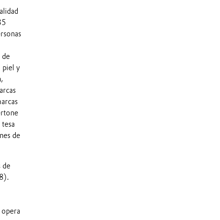
alidad
35
ersonas
 de
 piel y
,
arcas
marcas
ertone
 tesa
ones de
 de
8).
a opera