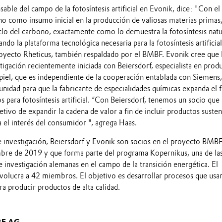
ble del campo de la fotosíntesis artificial en Evonik, dice: "Con el
no como insumo inicial en la producción de valiosas materias primas
clo del carbono, exactamente como lo demuestra la fotosíntesis natu
ndo la plataforma tecnológica necesaria para la fotosíntesis artificial
oyecto Rheticus, también respaldado por el BMBF. Evonik cree que 
igación recientemente iniciada con Beiersdorf, especialista en prod
 piel, que es independiente de la cooperación entablada con Siemens,
nidad para que la fabricante de especialidades químicas expanda el 
s para fotosíntesis artificial. “Con Beiersdorf, tenemos un socio que
etivo de expandir la cadena de valor a fin de incluir productos suste
 el interés del consumidor ", agrega Haas.
 investigación, Beiersdorf y Evonik son socios en el proyecto BMB
embre de 2019 y que forma parte del programa Kopernikus, una de la
e investigación alemanas en el campo de la transición energética. El
nvolucra a 42 miembros. El objetivo es desarrollar procesos que usa
a producir productos de alta calidad.