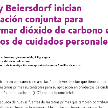
y Beiersdorf inician
gación conjunta para
rmar dióxido de carbono 
os de cuidados personale
ial utiliza energía renovable, CO
y agua
2
rre del ciclo del carbono
ecto de investigación con aproximadamente 1 millón de euros
firmaron un acuerdo de asociación de investigación que tiene como
materias primas sustentables para su aplicación en productos de cuid
o dióxido de carbono (CO2) como insumo inicial.
úsqueda de nuevas fuentes de materias primas que también contribu
ella de carbono de la empresa. Una de las opciones para eso es la