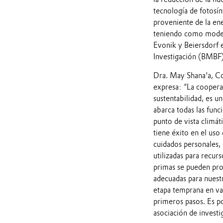
tecnología de fotosínt
proveniente de la ene
teniendo como modelo 
Evonik y Beiersdorf 
Investigación (BMBF),
Dra. May Shana'a, Co
expresa: “La coopera
sustentabilidad, es 
abarca todas las func
punto de vista climát
tiene éxito en el uso
cuidados personales, 
utilizadas para recu
primas se pueden prod
adecuadas para nuest
etapa temprana en var
primeros pasos. Es p
asociación de investi