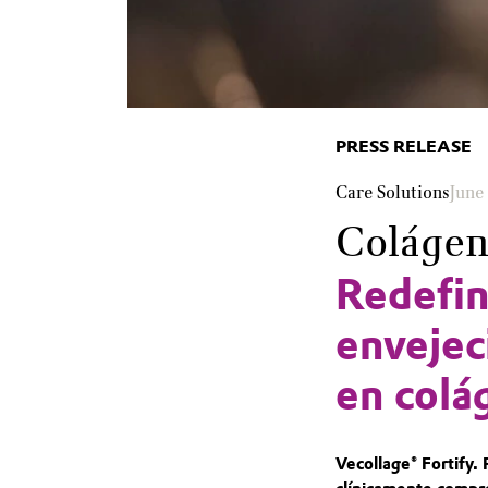
PRESS RELEASE
Care Solutions
June
Coláge
Redefin
envejec
en colá
Vecollage® Fortify. 