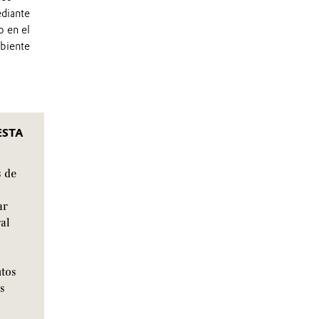
ediante
o en el
mbiente
ESTA
s de
ar
ral
ntos
s