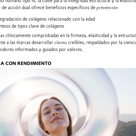
humano tipo III, la clave para la integridad estructural y la elastici
 de acción dual ofrece beneficios específicos de
prevención
:
egradación de colágeno relacionado con la edad
ntesis de tipos clave de colágeno
s clínicamente comprobadas en la firmeza, elasticidad y la estructu
te a las marcas desarrollar
claims
creíbles, respaldados por la cienci
idores informados y guiados por valores.
CA CON RENDIMIENTO