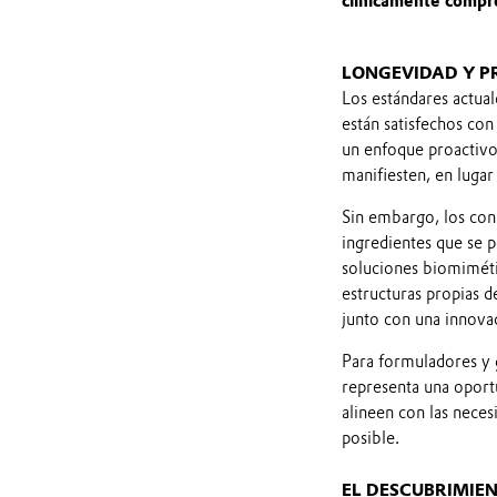
clínicamente compr
LONGEVIDAD Y P
Los estándares actual
están satisfechos co
un enfoque proactivo 
manifiesten, en lugar
Sin embargo, los co
ingredientes que se p
soluciones biomimétic
estructuras propias d
junto con una innovac
Para formuladores y 
representa una oport
alineen con las neces
posible.
EL DESCUBRIMIE