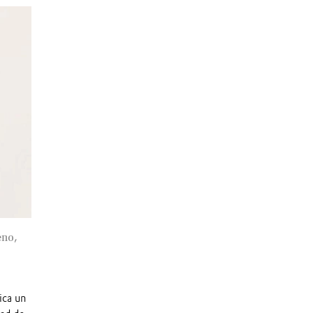
eno,
ica un