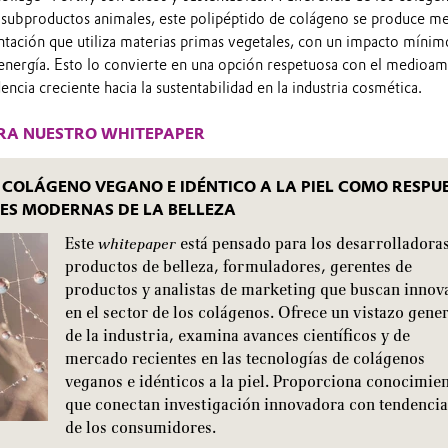
e subproductos animales, este polipéptido de colágeno se produce m
tación que utiliza materias primas vegetales, con un impacto mínim
y energía. Esto lo convierte en una opción respetuosa con el medioa
encia creciente hacia la sustentabilidad en la industria cosmética.
RA NUESTRO WHITEPAPER
 COLÁGENO VEGANO E IDÉNTICO A LA PIEL COMO RESPU
DES MODERNAS DE LA BELLEZA
Este
whitepaper
está pensado para los desarrolladora
productos de belleza, formuladores, gerentes de
productos y analistas de marketing que buscan innov
en el sector de los colágenos. Ofrece un vistazo gene
de la industria, examina avances científicos y de
mercado recientes en las tecnologías de colágenos
veganos e idénticos a la piel. Proporciona conocimie
que conectan investigación innovadora con tendencia
de los consumidores.