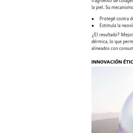
fragmento de colágeno 
la piel. Su mecanismo
Protegé contra d
Estimula la neosí
¿El resultado? Mejora
dérmica, lo que permi
alineados con consum
INNOVACIÓN ÉTI