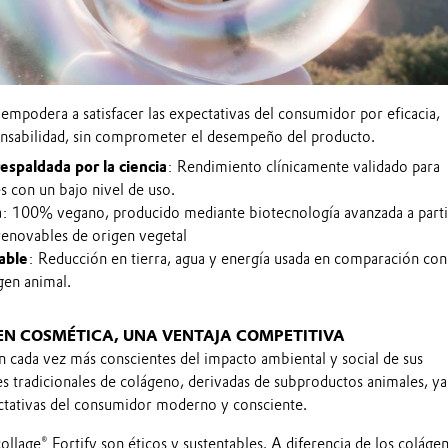
 empodera a satisfacer las expectativas del consumidor por eficacia,
onsabilidad, sin comprometer el desempeño del producto.
espaldada por la ciencia
: Rendimiento clínicamente validado para
es con un bajo nivel de uso.
a
: 100% vegano, producido mediante biotecnología avanzada a parti
renovables de origen vegetal
able
: Reducción en tierra, agua y energía usada en comparación con
gen animal.
EN COSMÉTICA, UNA VENTAJA COMPETITIVA
 cada vez más conscientes del impacto ambiental y social de sus
es tradicionales de colágeno, derivadas de subproductos animales, y
ctativas del consumidor moderno y consciente.
llage® Fortify son éticos y sustentables. A diferencia de los coláge