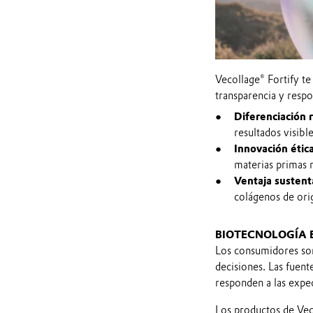
Vecollage® Fortify te
transparencia y resp
Diferenciación r
resultados visibl
Innovación étic
materias primas 
Ventaja sustent
colágenos de ori
BIOTECNOLOGÍA 
Los consumidores son
decisiones. Las fuent
responden a las expe
Los productos de Veco