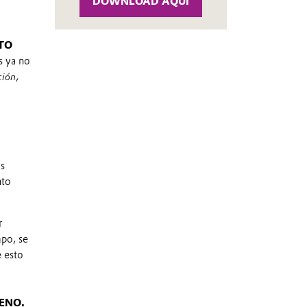
DOWNLOAD AQUÍ
TO
s ya no
ción
,
as
nto
r
po, se
e esto
ENO.