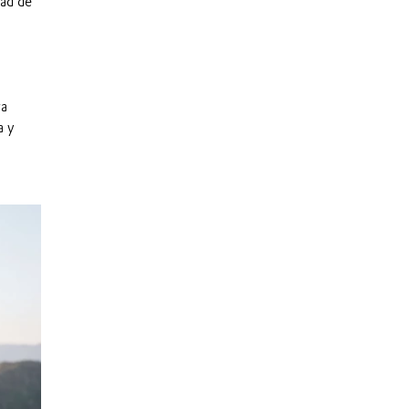
dad de
ra
a y