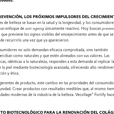
obados.
REVENCIÓN, LOS PRÓXIMOS IMPULSORES DEL CRECIMIEN
es de belleza se basan en la salud y la longevidad, y los consumidore
n un enfoque de
anti‑ageing
únicamente reactivo. Hoy buscan
preven
que previene los signos visibles del envejecimiento antes de que se
 de recurrirlo una vez que ya aparecieron.
nsumidores no solo demandan eficacia comprobada, sino también
erciban como naturales y que estén alineados con sus valores. Las
as, idénticas a la naturaleza, responden a esta demanda al replicar l
e la piel mediante biotecnología avanzada, ofreciendo alto rendimie
ión y ética.
gerentes de producto, este cambio en las prioridades del consumido
unidad. Crear productos con resultados medibles que, al mismo tiem
idades modernas de la industria de la belleza. Vecollage® Fortify hac
NTO BIOTECNOLÓGICO PARA LA RENOVACIÓN DEL COLÁG