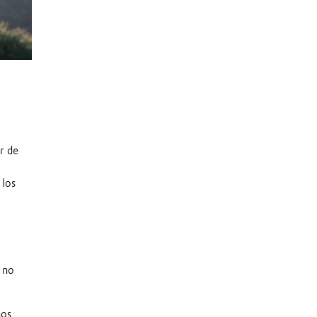
r de
 los
a no
nos