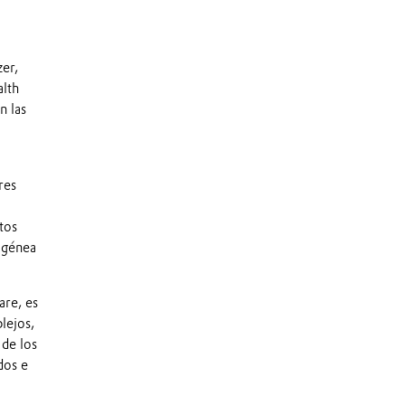
zer,
alth
n las
res
tos
ogénea
are, es
lejos,
de los
dos e