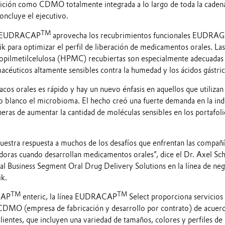
sición como CDMO totalmente integrada a lo largo de toda la caden
oncluye el ejecutivo.
TM
ma EUDRACAP
aprovecha los recubrimientos funcionales EUDRAG
k para optimizar el perfil de liberación de medicamentos orales. Las
ropilmetilcelulosa (HPMC) recubiertas son especialmente adecuadas
acéuticos altamente sensibles contra la humedad y los ácidos gástric
acos orales es rápido y hay un nuevo énfasis en aquellos que utilizan
lanco el microbioma. El hecho creó una fuerte demanda en la indu
eras de aumentar la cantidad de moléculas sensibles en los portafoli
uestra respuesta a muchos de los desafíos que enfrentan las compañí
doras cuando desarrollan medicamentos orales”, dice el Dr. Axel Sc
al Business Segment Oral Drug Delivery Solutions en la línea de ne
k.
TM
TM
CAP
enteric, la línea EUDRACAP
Select proporciona servicios
CDMO (empresa de fabricación y desarrollo por contrato) de acuer
 clientes, que incluyen una variedad de tamaños, colores y perfiles de