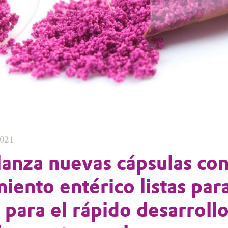
2021
lanza nuevas cápsulas co
iento entérico listas par
 para el rápido desarroll