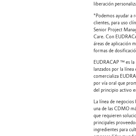
liberación personaliz
"Podemos ayudar a red
clientes, para uso cl
Senior Project Manag
Care. Con EUDRACAP ™
áreas de aplicación m
formas de dosificació
EUDRACAP ™ es la úl
lanzados por la líne
comercializa EUDRAT
por vía oral que pro
del principio activo 
La línea de negocios 
una de las CDMO más
que requieren soluci
principales proveedo
ingredientes para cul