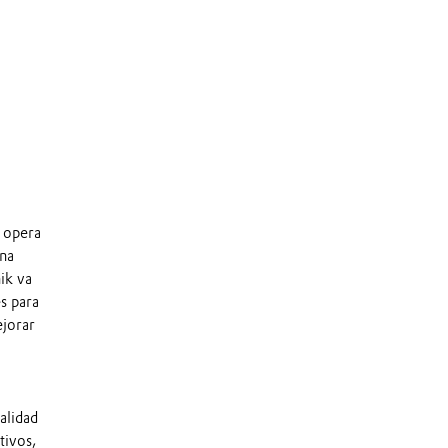
a opera
una
ik va
s para
ejorar
alidad
tivos,