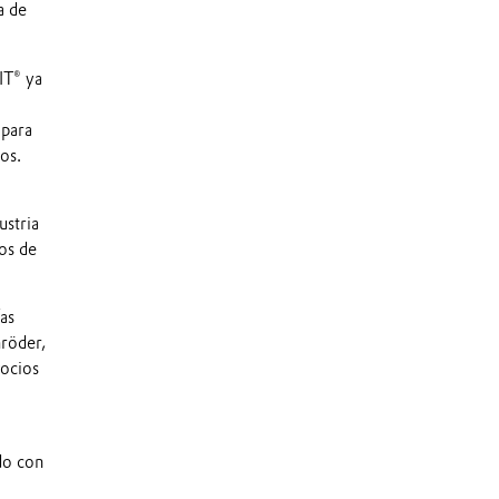
a de
IT® ya
 para
os.
stria
os de
as
hröder,
gocios
do con