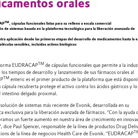
camentos orales
TM
CAP
, cápsulas funcionales listas para su relleno a escala comercial
ón de sistemas basada en la plataforma tecnológica para la liberación avanzada de
ra aplicación desde las primeras etapas del desarrollo de medicamentos hasta la e
léculas sensibles, incluidos activos biológicos
TM
ataforma EUDRACAP
de cápsulas funcionales que permite a la indus
 los tiempos de desarrollo y lanzamiento de sus fármacos orales al
TM
AP
enteric es el primer producto de la plataforma que está disponi
cápsula recubierta protege el activo contra los ácidos gástricos y lo
 intestino delgado proximal.
 solución de sistemas más reciente de Evonik, desarrollada en su
a exclusiva para la liberación avanzada de fármacos. “Con la ayuda 
eramos un fuerte aumento en nuestra área de crecimiento en innova
", dice Paul Spencer, responsable de la línea de productos Drug Del
T
tions de la línea de negocios Health Care de Evonik. “EUDRACAP