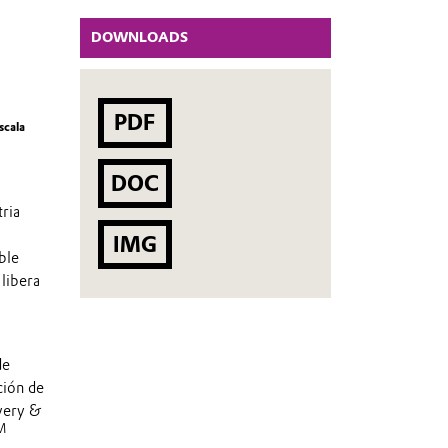
DOWNLOADS
PDF
scala
DOC
tria
IMG
ble
 libera
de
ción de
ivery &
M