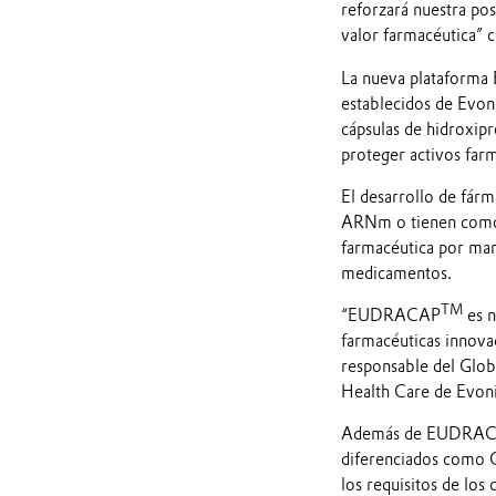
reforzará nuestra po
valor farmacéutica” c
La nueva platafor
establecidos de Evoni
cápsulas de hidroxip
proteger activos farm
El desarrollo de fárm
ARNm o tienen como b
farmacéutica por man
medicamentos.
TM
“EUDRACAP
es n
farmacéuticas innova
responsable del Glob
Health Care de Evoni
Además de EUDRA
diferenciados como 
los requisitos de los