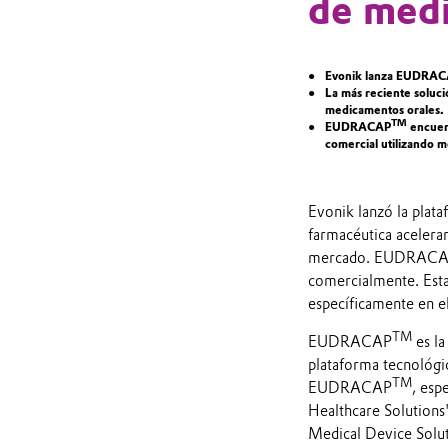
de medi
Evonik lanza EUDRA
La más reciente soluci
medicamentos orales.
TM
EUDRACAP
encuent
comercial utilizando mo
Evonik lanzó la pl
farmacéutica acelerar
mercado. EUDRAC
comercialmente. Esta 
específicamente en el
TM
EUDRACAP
es la
plataforma tecnológic
TM
EUDRACAP
, esp
Healthcare Solutions
Medical Device Solu