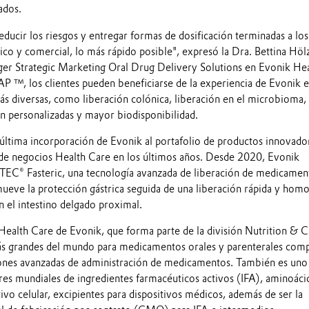
ados.
ucir los riesgos y entregar formas de dosificación terminadas a los
ínico y comercial, lo más rápido posible", expresó la Dra. Bettina Höl
er Strategic Marketing Oral Drug Delivery Solutions en Evonik He
, los clientes pueden beneficiarse de la experiencia de Evonik e
ás diversas, como liberación colónica, liberación en el microbioma,
n personalizadas y mayor biodisponibilidad.
tima incorporación de Evonik al portafolio de productos innovado
a de negocios Health Care en los últimos años. Desde 2020, Evonik
EC® Fasteric, una tecnología avanzada de liberación de medicamen
mueve la protección gástrica seguida de una liberación rápida y hom
en el intestino delgado proximal.
Health Care de Evonik, que forma parte de la división Nutrition & C
 grandes del mundo para medicamentos orales y parenterales comp
ones avanzadas de administración de medicamentos. También es uno 
res mundiales de ingredientes farmacéuticos activos (IFA), aminoáci
tivo celular, excipientes para dispositivos médicos, además de ser la