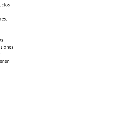
uctos
res.
os
isiones
s
ienen