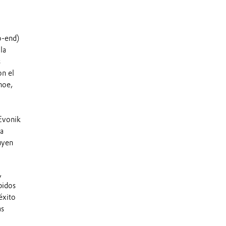
o-end)
la
s
on el
noe,
 Evonik
la
luyen
,
pidos
éxito
as