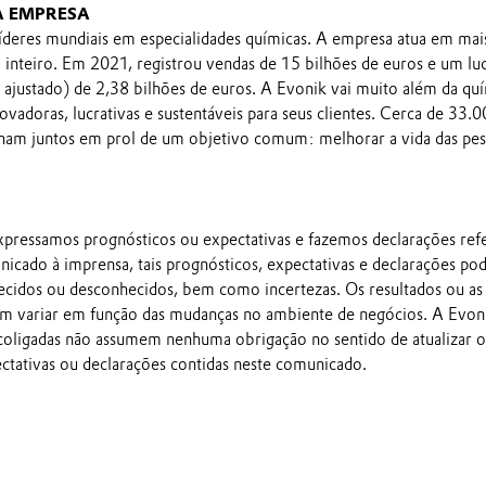
A EMPRESA
íderes mundiais em especialidades químicas. A empresa atua em mai
inteiro. Em 2021, registrou vendas de 15 bilhões de euros e um lu
ajustado) de 2,38 bilhões de euros. A Evonik vai muito além da qu
novadoras, lucrativas e sustentáveis para seus clientes. Cerca de 33.
ham juntos em prol de um objetivo comum: melhorar a vida das pes
pressamos prognósticos ou expectativas e fazemos declarações ref
nicado à imprensa, tais prognósticos, expectativas e declarações p
ecidos ou desconhecidos, bem como incertezas. Os resultados ou as
em variar em função das mudanças no ambiente de negócios. A Evon
 coligadas não assumem nenhuma obrigação no sentido de atualizar o
ectativas ou declarações contidas neste comunicado.