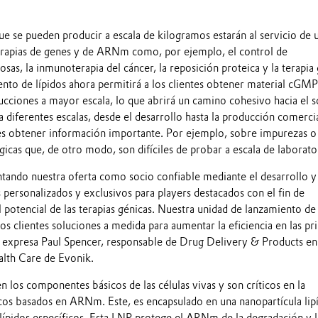
que se pueden producir a escala de kilogramos estarán al servicio de 
erapias de genes y de ARNm como, por ejemplo, el control de
sas, la inmunoterapia del cáncer, la reposición proteica y la terapia 
ento de lípidos ahora permitirá a los clientes obtener material cGMP
cciones a mayor escala, lo que abrirá un camino cohesivo hacia el s
 a diferentes escalas, desde el desarrollo hasta la producción comercia
ntes obtener información importante. Por ejemplo, sobre impurezas o
icas que, de otro modo, son difíciles de probar a escala de laborato
ndo nuestra oferta como socio confiable mediante el desarrollo y 
 personalizados y exclusivos para players destacados con el fin de
el potencial de las terapias génicas. Nuestra unidad de lanzamiento de 
os clientes soluciones a medida para aumentar la eficiencia en las pr
" expresa Paul Spencer, responsable de Drug Delivery & Products en
alth Care de Evonik.
en los componentes básicos de las células vivas y son críticos en la
os basados en ARNm. Este, es encapsulado en una nanopartícula lipí