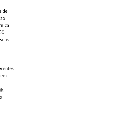
s de
cro
ímica
000
soas
erentes
odem
ik
s