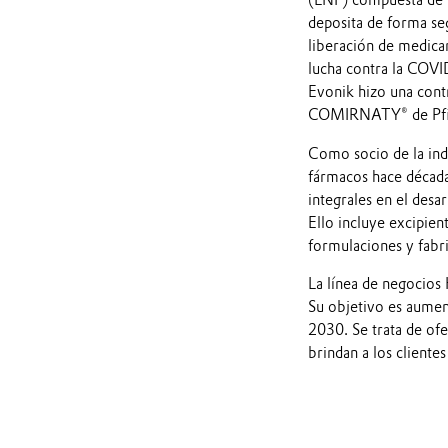
(LNP) compuesta de l
deposita de forma seg
liberación de medica
lucha contra la COVI
Evonik hizo una contr
COMIRNATY® de Pfiz
Como socio de la indu
fármacos hace década
integrales en el desa
Ello incluye excipien
formulaciones y fabr
La línea de negocios 
Su objetivo es aumen
2030. Se trata de of
brindan a los clientes