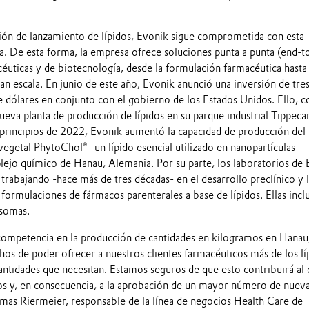
ción de lanzamiento de lípidos, Evonik sigue comprometida con esta
a. De esta forma, la empresa ofrece soluciones punta a punta (end-t
uticas y de biotecnología, desde la formulación farmacéutica hasta 
an escala. En junio de este año, Evonik anunció una inversión de tre
e dólares en conjunto con el gobierno de los Estados Unidos. Ello, c
nueva planta de producción de lípidos en su parque industrial Tippeca
 principios de 2022, Evonik aumentó la capacidad de producción del
vegetal PhytoChol® -un lípido esencial utilizado en nanopartículas
plejo químico de Hanau, Alemania. Por su parte, los laboratorios de
rabajando -hace más de tres décadas- en el desarrollo preclínico y 
e formulaciones de fármacos parenterales a base de lípidos. Ellas inc
osomas.
ompetencia en la producción de cantidades en kilogramos en Hanau
os de poder ofrecer a nuestros clientes farmacéuticos más de los lí
antidades que necesitan. Estamos seguros de que esto contribuirá al 
icos y, en consecuencia, a la aprobación de un mayor número de nuev
omas Riermeier, responsable de la línea de negocios Health Care de