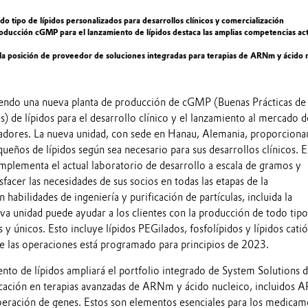
o tipo de lípidos personalizados para desarrollos clínicos y comercialización
oducción cGMP para el lanzamiento de lípidos destaca las amplias competencias ac
 la posición de proveedor de soluciones integradas para terapias de ARNm y ácido 
endo una nueva planta de producción de cGMP (Buenas Prácticas de
s) de lípidos para el desarrollo clínico y el lanzamiento al mercado d
ores. La nueva unidad, con sede en Hanau, Alemania, proporcionar
queños de lípidos según sea necesario para sus desarrollos clínicos. E
lementa el actual laboratorio de desarrollo a escala de gramos y
sfacer las necesidades de sus socios en todas las etapas de la
habilidades de ingeniería y purificación de partículas, incluida la
va unidad puede ayudar a los clientes con la producción de todo tip
 y únicos. Esto incluye lípidos PEGilados, fosfolípidos y lípidos cati
 de las operaciones está programado para principios de 2023.
nto de lípidos ampliará el portfolio integrado de System Solutions 
icación en terapias avanzadas de ARNm y ácido nucleico, incluidos 
iberación de genes. Estos son elementos esenciales para los medica