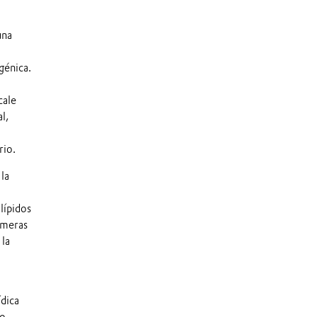
una
génica.
cale
l,
rio.
la
lípidos
imeras
 la
dica