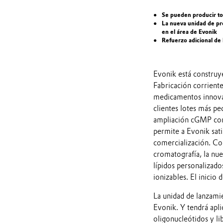
Se pueden producir tod
La nueva unidad de pr
en el área de Evonik
Refuerzo adicional de
Evonik está construy
Fabricación corriente
medicamentos innovad
clientes lotes más pe
ampliación cGMP comp
permite a Evonik sati
comercialización. Con 
cromatografía, la nue
lípidos personalizados
ionizables. El inicio
La unidad de lanzamie
Evonik. Y tendrá apl
oligonucleótidos y l