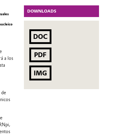
DOWNLOADS
tuales
nucleico
DOC
e
PDF
á a los
sta
IMG
o de
ónicos
de
ARNpi,
mentos