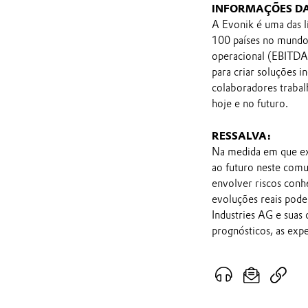
INFORMAÇÕES D
A Evonik é uma das l
100 países no mundo 
operacional (EBITDA 
para criar soluções i
colaboradores trabal
hoje e no futuro.
RESSALVA:
Na medida em que ex
ao futuro neste comu
envolver riscos conh
evoluções reais pod
Industries AG e suas
prognósticos, as exp