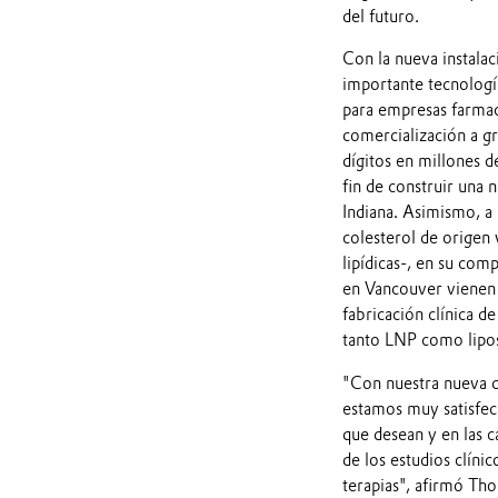
del futuro.
Con la nueva instala
importante tecnologí
para empresas farmacé
comercialización a gr
dígitos en millones d
fin de construir una 
Indiana. Asimismo, a
colesterol de origen 
lipídicas-, en su com
en Vancouver vienen t
fabricación clínica d
tanto LNP como lip
"Con nuestra nueva c
estamos muy satisfech
que desean y en las c
de los estudios clín
terapias", afirmó Th