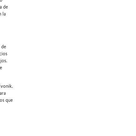
lo
a de
 la
a de
cios
jos.
de
Evonik.
ara
ios que