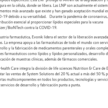
ípidos específicos. Esta LNP protege el ARNm de la degradación y 
ura en la célula, donde se libera. Las LNP son actualmente el sistem
mentos más avanzado que existe y han ganado aceptación mundial en
D-19 debido a su versatilidad. Durante la pandemia de coronavirus,
ibución esencial al proporcionar lípidos especiales para la vacuna
er/BioNTech contra la COVID-19.
stria farmacéutica, Evonik lidera el sector de la liberación avanzad
s. La empresa apoya a las farmacéuticas de todo el mundo con servi
rrollo y la fabricación de medicamentos parenterales y orales comple
tes farmacéuticos como lípidos y lípidos personalizados, desarrollo 
icación de muestras clínicas, además de fármacos comerciales.
Health Care integra la división de life sciences Nutrition & Care de 
tar las ventas de System Solutions del 20 % actual a más del 50 % p
ertas multicomponentes en todos los productos, tecnologías y servic
 servicios de desarrollo y fabricación punta a punta.