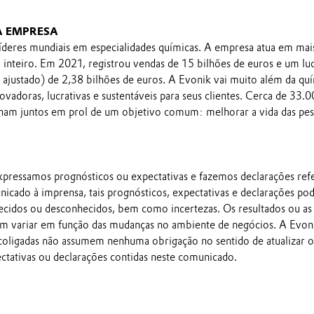
A EMPRESA
íderes mundiais em especialidades químicas. A empresa atua em mai
inteiro. Em 2021, registrou vendas de 15 bilhões de euros e um lu
ajustado) de 2,38 bilhões de euros. A Evonik vai muito além da qu
novadoras, lucrativas e sustentáveis para seus clientes. Cerca de 33.
ham juntos em prol de um objetivo comum: melhorar a vida das pes
pressamos prognósticos ou expectativas e fazemos declarações ref
nicado à imprensa, tais prognósticos, expectativas e declarações p
ecidos ou desconhecidos, bem como incertezas. Os resultados ou as
em variar em função das mudanças no ambiente de negócios. A Evon
 coligadas não assumem nenhuma obrigação no sentido de atualizar o
ectativas ou declarações contidas neste comunicado.