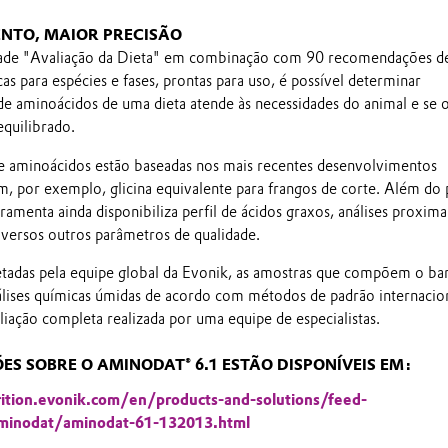
NTO, MAIOR PRECISÃO
dade "Avaliação da Dieta" em combinação com 90 recomendações d
as para espécies e fases, prontas para uso, é possível determinar
de aminoácidos de uma dieta atende às necessidades do animal e se o
equilibrado.
 aminoácidos estão baseadas nos mais recentes desenvolvimentos
m, por exemplo, glicina equivalente para frangos de corte. Além do p
ramenta ainda disponibiliza perfil de ácidos graxos, análises proximai
iversos outros parâmetros de qualidade.
tadas pela equipe global da Evonik, as amostras que compõem o ba
lises químicas úmidas de acordo com métodos de padrão internacion
iação completa realizada por uma equipe de especialistas.
S SOBRE O AMINODAT® 6.1 ESTÃO DISPONÍVEIS EM:
rition.evonik.com/en/products-and-solutions/feed-
/aminodat/aminodat-61-132013.html