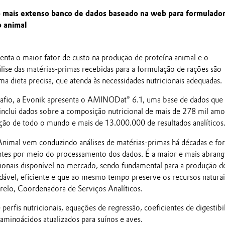
mais extenso banco de dados baseado na web para formulado
o animal
enta o maior fator de custo na produção de proteína animal e o
ise das matérias-primas recebidas para a formulação de rações são
 uma dieta precisa, que atenda às necessidades nutricionais adequadas.
safio, a Evonik apresenta o AMINODat® 6.1, uma base de dados que
inclui dados sobre a composição nutricional de mais de 278 mil amo
ação de todo o mundo e mais de 13.000.000 de resultados analíticos
Animal vem conduzindo análises de matérias-primas há décadas e fo
entes por meio do processamento dos dados. É a maior e mais abran
cionais disponível no mercado, sendo fundamental para a produção d
dável, eficiente e que ao mesmo tempo preserve os recursos naturai
arelo, Coordenadora de Serviços Analíticos.
perfis nutricionais, equações de regressão, coeficientes de digestibi
minoácidos atualizados para suínos e aves.