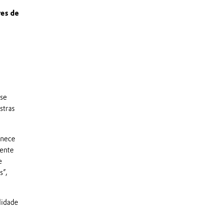
res de
 se
stras
.
rnece
gente
e
s”,
lidade