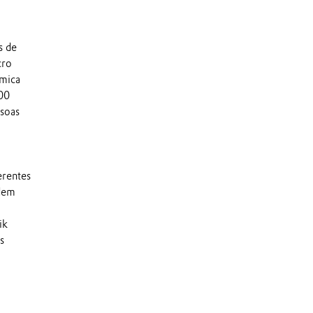
s de
cro
ímica
000
soas
erentes
odem
ik
s