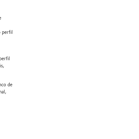
e
 perfil
erfil
s,
nco de
al,