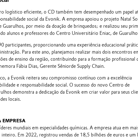
cial
ro logístico eficiente, o CD também tem desempenhado um papel a
sponsabilidade social da Evonik. A empresa apoiou o projeto Natal So
e Guarulhos, por meio da doação de brinquedos; e realizou seu pri
do alunos e professores do Centro Universitário Eniac, de Guarulho
0 participantes, proporcionando uma experiência educacional práti
inistração. Para este ano, planejamos realizar mais dois encontros e
ções de ensino da região, contribuindo para a formação profissional 
omemora Fábia Dias, Gerente Sênior
de Supply Chain.
co, a Evonik reitera seu compromisso contínuo com a excelência
abilidade e responsabilidade social. O sucesso do novo Centro de
ulhos demonstra a dedicação da Evonik em criar valor para seus clie
des locais.
A EMPRESA
íderes mundiais em especialidades químicas. A empresa atua em mai
inteiro. Em 2022, registrou vendas de 18,5 bilhões de euros e um 