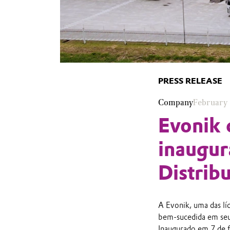
PRESS RELEASE
Company
February 
Evonik
inaugur
Distrib
A Evonik, uma das lí
bem-sucedida em seu
Inaugurado em 7 de 