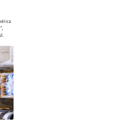
mérica
”,
l.