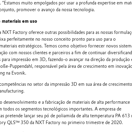
 “Estamos muito empolgados por usar a profunda expertise em mate
onjunto, promover o avanço da nossa tecnologia.
 materiais em uso
a NXT Factory oferece outras possibilidades para as nossas formula
aixa perfeitamente no nosso conceito pronto para uso para o
ateriais estratégicos. Temos como objetivo fornecer novos sistem
ção com nossos clientes e parceiros a fim de continuar diversifican
s para impressão em 3D, fazendo-o avançar na direção da produção
roße-Puppendahl, responsável pela área de crescimento em inovaçã
ng na Evonik.
 competências no setor da impressão 3D em sua área de cresciment
nufacturing.
 o desenvolvimento e a fabricação de materiais de alta performance
m todos os segmentos tecnológicos importantes. A empresa de
cas pretende lançar seu pó de poliamida de alta temperatura PA 613 
ory QLS™ 350 da NXT Factory no primeiro trimestre de 2020.