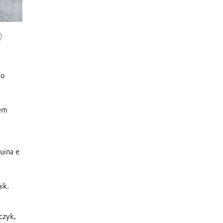
)
A tecnologia QLS™ da NXT Factory foi projetada para pr
temperatura, como a poliamida 613 da Evonik.
do
gem
uina e
ik.
czyk,