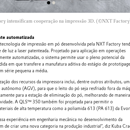
ory intensificam cooperação na impressão 3D. (©NXT Factory
nte automatizada
tecnologia de impressão em pó desenvolvida pela NXT Factory ten
de luz a laser patenteada. Projetado para aplicação em operações
mente automatizadas, o sistema permite usar o pleno potencial da
edida em que transfere a manufatura aditiva do estágio de prototipa
m série pequena a média.
lização dos recursos da impressora inclui, dentre outros atributos, um
e autônomo (AGV), para que o leito do pó seja resfriado fora da máq
camente para a estação de eliminação do pó, melhorando de maneira
utividade. A QLS™ 350 também foi projetada para permitir o
eriais de alta temperatura como a poliamida 613 (PA 613) da Evon
ossa experiência em engenharia mecânica no desenvolvimento da
m de criar uma nova categoria na produção industrial”, diz Kuba Cra