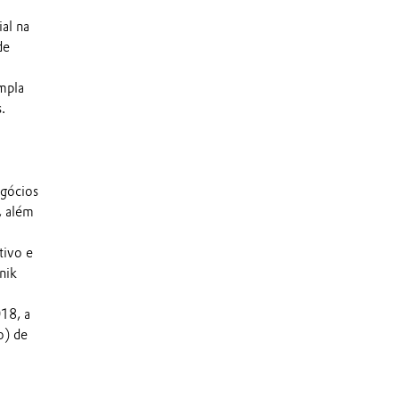
al na
de
ampla
.
egócios
, além
tivo e
nik
018, a
o) de