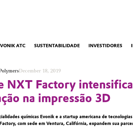
EVONIK ATC
SUSTENTABILIDADE
INVESTIDORES
Polymers
December 18, 2019
e NXT Factory intensific
ção na impressão 3D
alidades químicas Evonik e a startup americana de tecnologias
actory, com sede em Ventura, Califórnia, expandem sua parcer