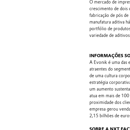
O mercado de impres
crescimento de dois 
fabricação de pós d
manufatura aditiva h
portfólio de produto
variedade de aditivo
INFORMAÇÕES SO
A Evonik é uma das e
atraentes do segmento
de uma cultura corpo
estratégia corporativ
um aumento sustenta
atua em mais de 100 
proximidade dos clie
empresa gerou vendas
2,15 bilhões de euro
SOBRE A NXT FA