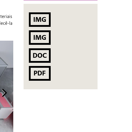
eriais
IMG
lecê-la
IMG
DOC
PDF