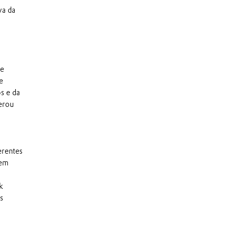
va da
ce
e
s e da
erou
erentes
dem
k
s