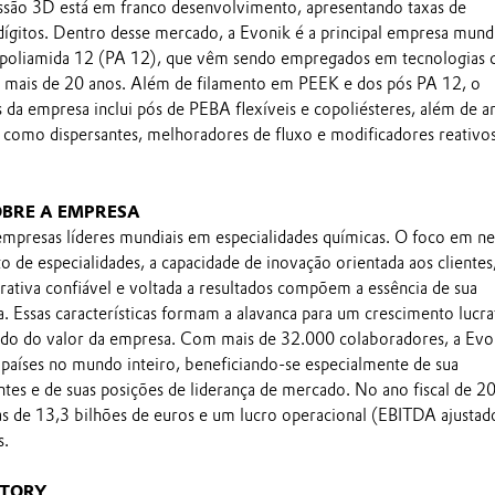
são 3D está em franco desenvolvimento, apresentando taxas de
dígitos. Dentro desse mercado, a Evonik é a principal empresa mundi
e poliamida 12 (PA 12), que vêm sendo empregados em tecnologias 
á mais de 20 anos. Além de filamento em PEEK e dos pós PA 12, o
s da empresa inclui pós de PEBA flexíveis e copoliésteres, além de 
s como dispersantes, melhoradores de fluxo e modificadores reativos
BRE A EMPRESA
mpresas líderes mundiais em especialidades químicas. O foco em n
 de especialidades, a capacidade de inovação orientada aos clientes
rativa confiável e voltada a resultados compõem a essência de sua
a. Essas características formam a alavanca para um crescimento lucra
do do valor da empresa. Com mais de 32.000 colaboradores, a Evo
países no mundo inteiro, beneficiando-se especialmente de sua
ntes e de suas posições de liderança de mercado. No ano fiscal de 2
 de 13,3 bilhões de euros e um lucro operacional (EBITDA ajustad
s.
CTORY