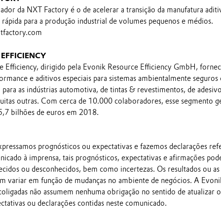
ador da NXT Factory é o de acelerar a transição da manufatura aditi
 rápida para a produção industrial de volumes pequenos e médios.
factory.com
EFFICIENCY
Efficiency, dirigido pela Evonik Resource Efficiency GmbH, forne
rformance e aditivos especiais para sistemas ambientalmente seguros 
 para as indústrias automotiva, de tintas & revestimentos, de adesivo
uitas outras. Com cerca de 10.000 colaboradores, esse segmento g
5,7 bilhões de euros em 2018.
pressamos prognósticos ou expectativas e fazemos declarações ref
nicado à imprensa, tais prognósticos, expectativas e afirmações po
ecidos ou desconhecidos, bem como incertezas. Os resultados ou as
em variar em função de mudanças no ambiente de negócios. A Evoni
 coligadas não assumem nenhuma obrigação no sentido de atualizar o
ectativas ou declarações contidas neste comunicado.