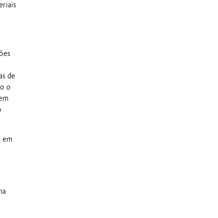
riais
ções
as de
do o
 em
o
o em
na