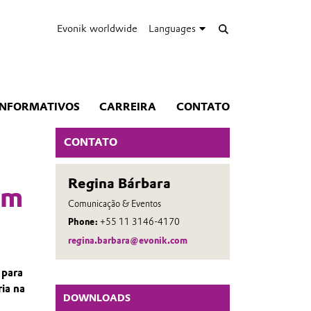
Evonik worldwide
Languages
INFORMATIVOS
CARREIRA
CONTATO
CONTATO
Regina Bárbara
am
Comunicação & Eventos
Phone:
+55 11 3146-4170
regina.barbara@evonik.com
 para
ia na
DOWNLOADS