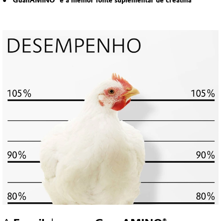
GuanAMINO
®
é a melhor fonte suplementar de creatina