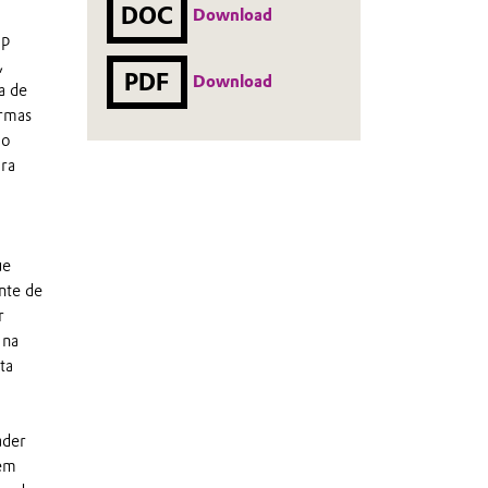
DOC
Download
op
,
PDF
Download
a de
ormas
 o
ara
ue
nte de
r
 na
ta
ader
 em