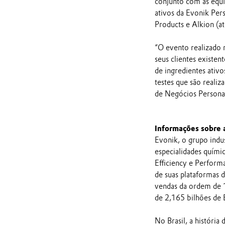
conjunto com as equi
ativos da Evonik Pers
Products e Alkion (a
“O evento realizado
seus clientes existe
de ingredientes ativ
testes que são reali
de Negócios Person
Informações sobre 
Evonik, o grupo indus
especialidades quím
Efficiency e Perform
de suas plataformas 
vendas da ordem de 1
de 2,165 bilhões de 
No Brasil, a históri