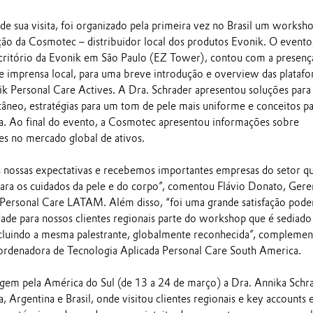
e sua visita, foi organizado pela primeira vez no Brasil um worksh
ão da Cosmotec – distribuidor local dos produtos Evonik. O evento
critório da Evonik em São Paulo (EZ Tower), contou com a presenç
s e imprensa local, para uma breve introdução e overview das plataf
ik Personal Care Actives. A Dra. Schrader apresentou soluções para
âneo, estratégias para um tom de pele mais uniforme e conceitos p
da. Ao final do evento, a Cosmotec apresentou informações sobre
es no mercado global de ativos.
 nossas expectativas e recebemos importantes empresas do setor q
ra os cuidados da pele e do corpo”, comentou Flávio Donato, Gere
Personal Care LATAM. Além disso, “foi uma grande satisfação pode
dade para nossos clientes regionais parte do workshop que é sediado
cluindo a mesma palestrante, globalmente reconhecida”, complemen
ordenadora de Tecnologia Aplicada Personal Care South America.
gem pela América do Sul (de 13 a 24 de março) a Dra. Annika Schr
 Argentina e Brasil, onde visitou clientes regionais e key accounts