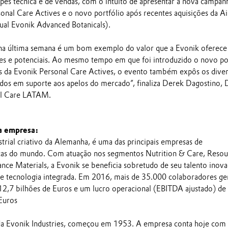
pes técnica e de vendas, com o intuito de apresentar a nova campan
onal Care Actives e o novo portfólio após recentes aquisições da Ai
tual Evonik Advanced Botanicals).
 na última semana é um bom exemplo do valor que a Evonik oferece
ntes e potenciais. Ao mesmo tempo em que foi introduzido o novo po
os da Evonik Personal Care Actives, o evento também expôs os dive
zados em suporte aos apelos do mercado”, finaliza Derek Dagostino, 
al Care LATAM.
a empresa:
trial criativo da Alemanha, é uma das principais empresas de
icas do mundo. Com atuação nos segmentos Nutrition & Care, Resou
ance Materials, a Evonik se beneficia sobretudo de seu talento inov
de tecnologia integrada. Em 2016, mais de 35.000 colaboradores g
2,7 bilhões de Euros e um lucro operacional (EBITDA ajustado) de
Euros
a da Evonik Industries, começou em 1953. A empresa conta hoje com