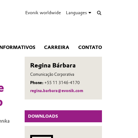
Evonik worldwide
Languages
INFORMATIVOS
CARREIRA
CONTATO
Regina Bárbara
Comunicação Corporativa
Phone:
+55 11 3146-4170
e
regina.barbara@evonik.com
o
DOWNLOADS
nnika