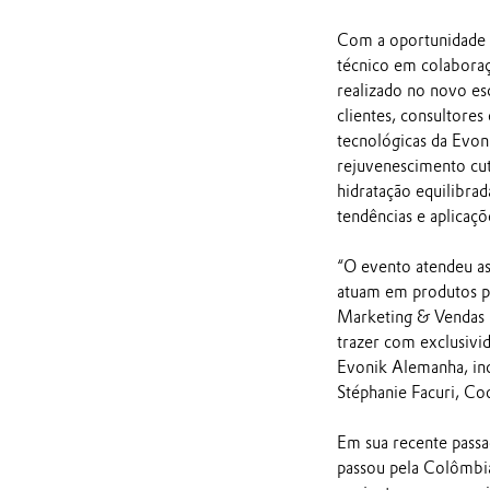
Com a oportunidade d
técnico em colaboraç
realizado no novo es
clientes, consultore
tecnológicas da Evon
rejuvenescimento cut
hidratação equilibra
tendências e aplicaçõ
“O evento atendeu as
atuam em produtos pa
Marketing & Vendas 
trazer com exclusivi
Evonik Alemanha, in
Stéphanie Facuri, Co
Em sua recente passa
passou pela Colômbia,