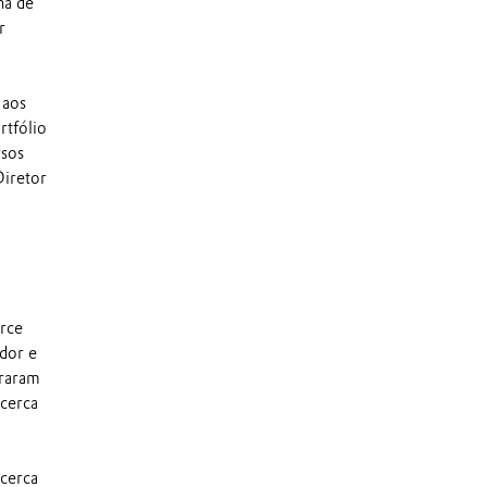
ha de
r
 aos
rtfólio
rsos
Diretor
rce
ador e
eraram
 cerca
 cerca