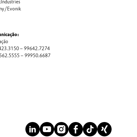
ndustries
ny/Evonik
nicação:
ação
 4423.3150 – 99642.7274
 3562.5555 – 99950.6687