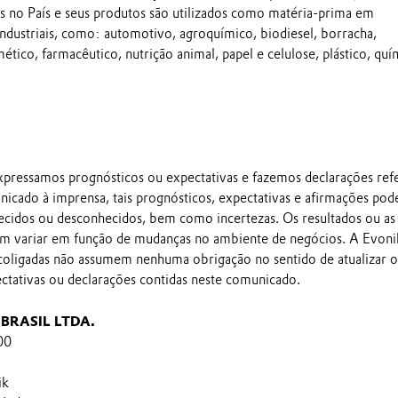
 no País e seus produtos são utilizados como matéria-prima em
industriais, como: automotivo, agroquímico, biodiesel, borracha,
mético, farmacêutico, nutrição animal, papel e celulose, plástico, quí
pressamos prognósticos ou expectativas e fazemos declarações ref
nicado à imprensa, tais prognósticos, expectativas e afirmações po
ecidos ou desconhecidos, bem como incertezas. Os resultados ou as
em variar em função de mudanças no ambiente de negócios. A Evoni
 coligadas não assumem nenhuma obrigação no sentido de atualizar o
ectativas ou declarações contidas neste comunicado.
BRASIL LTDA.
00
ik