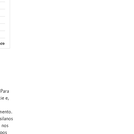
 Para
ie e,
amento.
silanos
o nos
upos