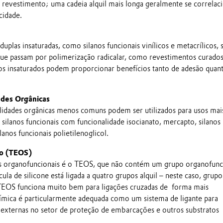
 revestimento; uma cadeia alquil mais longa geralmente se correlac
cidade.
duplas insaturadas, como silanos funcionais vinílicos e metacrílicos, 
 que passam por polimerização radicalar, como revestimentos curado
os insaturados podem proporcionar benefícios tanto de adesão quan
ades Orgânicas
lidades orgânicas menos comuns podem ser utilizados para usos mai
o silanos funcionais com funcionalidade isocianato, mercapto, silanos
lanos funcionais polietilenoglicol.
ato (TEOS)
os organofuncionais é o TEOS, que não contém um grupo organofunc
ula de silicone está ligada a quatro grupos alquil – neste caso, grupo
TEOS funciona muito bem para ligações cruzadas de forma mais
uímica é particularmente adequada como um sistema de ligante para
s externas no setor de proteção de embarcações e outros substratos