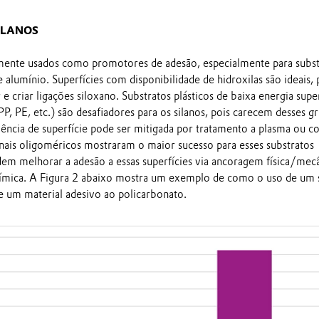
SILANOS
mente usados como promotores de adesão, especialmente para subst
alumínio. Superfícies com disponibilidade de hidroxilas são ideais, 
e criar ligações siloxano. Substratos plásticos de baixa energia super
, PE, etc.) são desafiadores para os silanos, pois carecem desses g
ciência de superfície pode ser mitigada por tratamento a plasma ou c
nais oligoméricos mostraram o maior sucesso para esses substratos
dem melhorar a adesão a essas superfícies via ancoragem física/mec
uímica. A Figura 2 abaixo mostra um exemplo de como o uso de um 
 um material adesivo ao policarbonato.