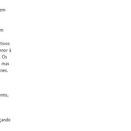
 em
um
tivos
enor à
. Os
, mas
nes.
ento,
eçando