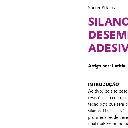
Smart Effects
SILANO
DESEM
ADESIV
Artigo por:
Letitia 
INTRODUÇÃO
Aditivos de alto de
resistência à corrosã
tecnologia que tem d
silanos. Dadas as vár
propriedades de dese
final mais comumente 