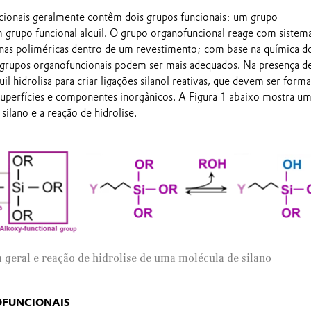
cionais geralmente contêm dois grupos funcionais: um grupo
 grupo funcional alquil. O grupo organofuncional reage com sistem
nas poliméricas dentro de um revestimento; com base na química d
 grupos organofuncionais podem ser mais adequados. Na presença de
uil hidrolisa para criar ligações silanol reativas, que devem ser form
superfícies e componentes inorgânicos. A Figura 1 abaixo mostra u
silano e a reação de hidrolise.
a geral e reação de hidrolise de uma molécula de silano
OFUNCIONAIS