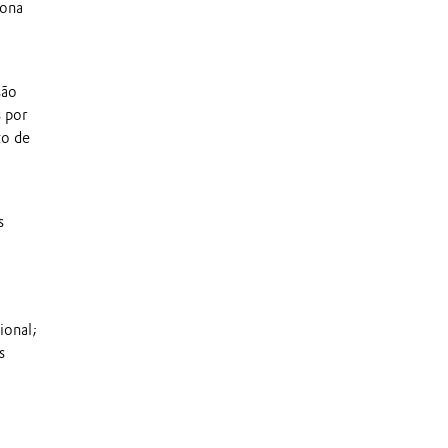
iona
são
s por
to de
s
ional;
s