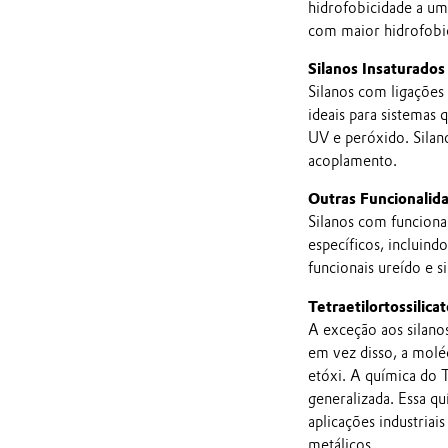
hidrofobicidade a um
com maior hidrofobi
Silanos Insaturados
Silanos com ligações 
ideais para sistemas
UV e peróxido. Silan
acoplamento.
Outras Funcionalid
Silanos com funciona
específicos, incluind
funcionais ureído e si
Tetraetilortossilic
A exceção aos silan
em vez disso, a moléc
etóxi. A química do 
generalizada. Essa q
aplicações industriai
metálicos.