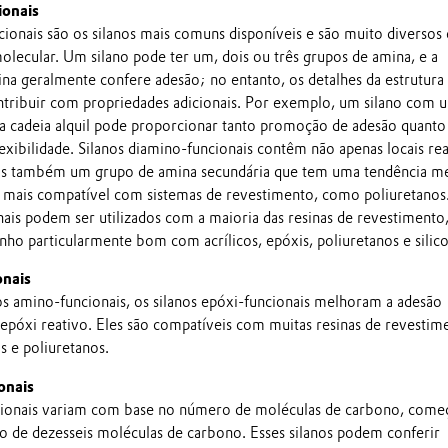
ionais
cionais são os silanos mais comuns disponíveis e são muito diversos
olecular. Um silano pode ter um, dois ou três grupos de amina, e a
ina geralmente confere adesão; no entanto, os detalhes da estrutura
tribuir com propriedades adicionais. Por exemplo, um silano com 
 cadeia alquil pode proporcionar tanto promoção de adesão quanto
exibilidade. Silanos diamino-funcionais contêm não apenas locais rea
 mas também um grupo de amina secundária que tem uma tendência m
 é mais compatível com sistemas de revestimento, como poliuretanos
nais podem ser utilizados com a maioria das resinas de revestimento
o particularmente bom com acrílicos, epóxis, poliuretanos e silico
onais
s amino-funcionais, os silanos epóxi-funcionais melhoram a adesão
 epóxi reativo. Eles são compatíveis com muitas resinas de revestim
s e poliuretanos.
onais
ncionais variam com base no número de moléculas de carbono, com
de dezesseis moléculas de carbono. Esses silanos podem conferir