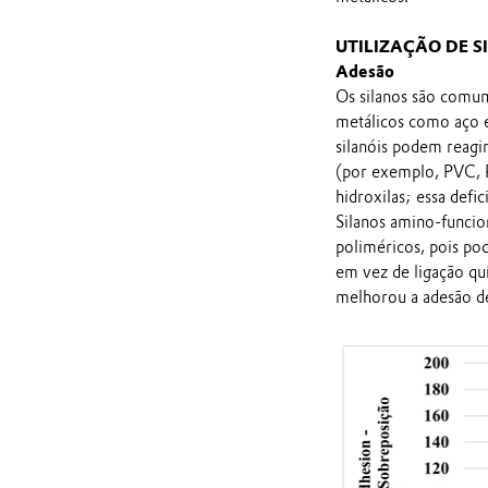
UTILIZAÇÃO DE 
Adesão
Os silanos são comu
metálicos como aço e 
silanóis podem reagir 
(por exemplo, PVC, PP
hidroxilas; essa defi
Silanos amino-funcio
poliméricos, pois po
em vez de ligação q
melhorou a adesão de