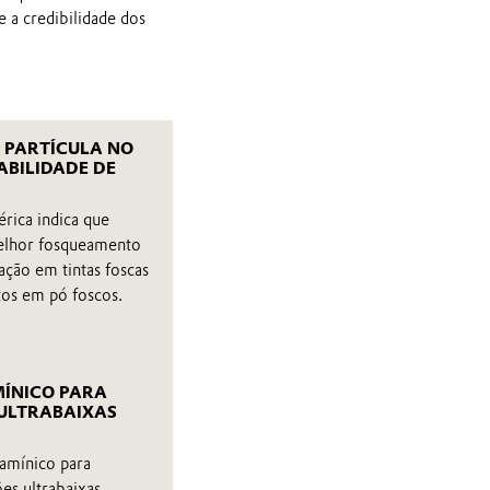
e a credibilidade dos
 PARTÍCULA NO
BILIDADE DE
érica indica que
elhor fosqueamento
iação em tintas foscas
tos em pó foscos.
ÍNICO PARA
 ULTRABAIXAS
amínico para
s ultrabaixas,