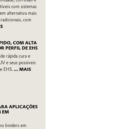
umidade, corrosão e
tíveis com sistemas
em alternativa mais
radicionais, com
IS
PIDO, COM ALTA
R PERFIL DE EHS
de rápida cura e
UV e seus possíveis
de EHS.
... MAIS
ARA APLICAÇÕES
M EM
mo binders em