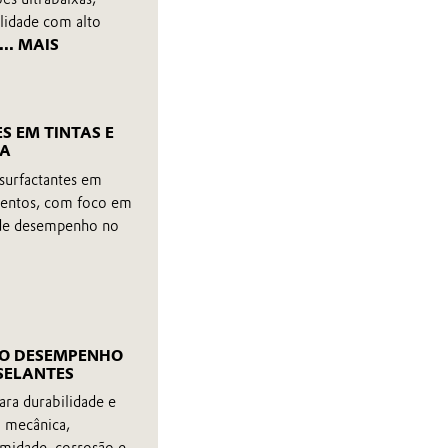
lidade com alto
... MAIS
S EM TINTAS E
UA
ssurfactantes em
mentos, com foco em
 de desempenho no
LTO DESEMPENHO
 SELANTES
ara durabilidade e
a mecânica,