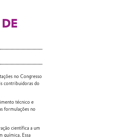
 DE
ntações no Congresso
is contribuidoras do
imento técnico e
as formulações no
ação científica a um
em química. Essa