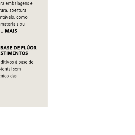
ara embalagens e
ura, abertura
entáveis, como
omateriais ou
... MAIS
 BASE DE FLÚOR
ESTIMENTOS
aditivos à base de
biental sem
nico das