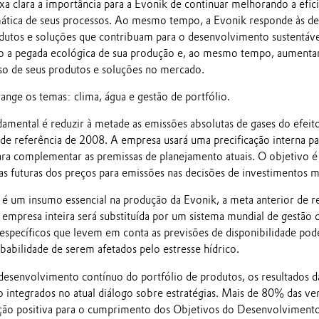
xa clara a importância para a Evonik de continuar melhorando a efici
mática de seus processos. Ao mesmo tempo, a Evonik responde às d
odutos e soluções que contribuam para o desenvolvimento sustentáve
do a pegada ecológica de sua produção e, ao mesmo tempo, aumenta
so de seus produtos e soluções no mercado.
range os temas: clima, água e gestão de portfólio.
damental é reduzir à metade as emissões absolutas de gases do efeit
de referência de 2008. A empresa usará uma precificação interna 
para complementar as premissas de planejamento atuais. O objetivo é 
as futuras dos preços para emissões nas decisões de investimentos m
 é um insumo essencial na produção da Evonik, a meta anterior de 
 empresa inteira será substituída por um sistema mundial de gestão 
específicos que levem em conta as previsões de disponibilidade po
babilidade de serem afetados pelo estresse hídrico.
senvolvimento contínuo do portfólio de produtos, os resultados da
o integrados no atual diálogo sobre estratégias. Mais de 80% das ve
ção positiva para o cumprimento dos Objetivos do Desenvolvimento