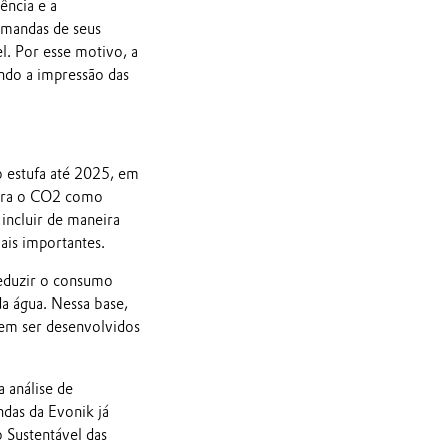
ência e a
emandas de seus
l. Por esse motivo, a
ndo a impressão das
o estufa até 2025, em
para o CO2 como
incluir de maneira
ais importantes.
reduzir o consumo
da água. Nessa base,
dem ser desenvolvidos
 análise de
ndas da Evonik já
 Sustentável das