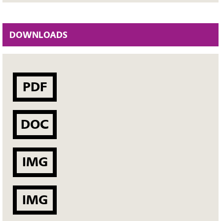
DOWNLOADS
PDF
DOC
IMG
IMG