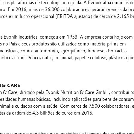
e suas plataformas de tecnologia integrada. A Evonik atua em mais d
eiro. Em 2016, mais de 36.000 colaboradores geraram vendas da o
uros e um lucro operacional (EBITDA ajustado) de cerca de 2,165 b
a da Evonik Industries, começou em 1953. A empresa conta hoje com
 no País e seus produtos são utilizados como matéria-prima em
industriais, como: automotivo, agroquímico, biodiesel, borracha,
mético, farmacêutico, nutrição animal, papel e celulose, plástico, quí
N & CARE
 & Care, dirigido pela Evonik Nutrition & Care GmbH, contribui p
ssidades humanas básicas, incluindo aplicações para bens de consu
 animal e cuidados com a saúde. Com cerca de 7.500 colaboradores, 
as da ordem de 4,3 bilhões de euros em 2016.
pressamos prognósticos ou expectativas e fazemos declarações ref