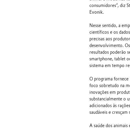
consumidores”, diz S
Evonik.
Nesse sentido, a emp
científicos e os dado
precisas aos produto
desenvolvimento. Os 
resultados poderão 
smartphone, tablet o
sistema em tempo rea
O programa fornece 
foco sobretudo na me
inovações em produt
substancialmente o u
adicionados às raçõe
saudáveis e cresçam s
A saúde dos animais 