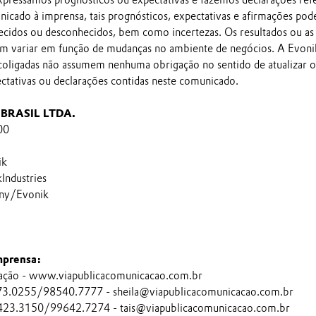
nicado à imprensa, tais prognósticos, expectativas e afirmações po
ecidos ou desconhecidos, bem como incertezas. Os resultados ou as
em variar em função de mudanças no ambiente de negócios. A Evoni
 coligadas não assumem nenhuma obrigação no sentido de atualizar o
ectativas ou declarações contidas neste comunicado.
BRASIL LTDA.
00
ik
ndustries
ny/Evonik
mprensa:
ação - www.viapublicacomunicacao.com.br
473.0255/98540.7777 - sheila@viapublicacomunicacao.com.br
4423.3150/99642.7274 - tais@viapublicacomunicacao.com.br