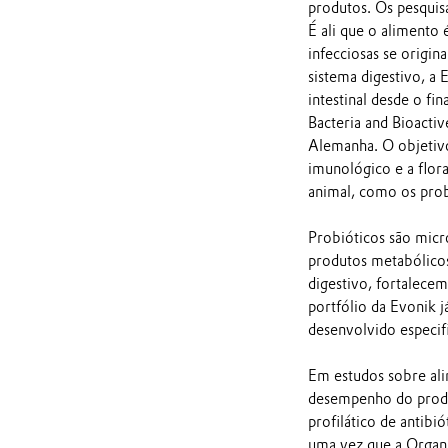
produtos. Os pesquis
É ali que o alimento 
infecciosas se origi
sistema digestivo, 
intestinal desde o f
Bacteria and Bioactiv
Alemanha. O objetivo
imunológico e a flora 
animal, como os prob
Probióticos são micr
produtos metabólicos
digestivo, fortalece
portfólio da Evonik j
desenvolvido especifi
Em estudos sobre ali
desempenho do produt
profilático de antibi
uma vez que a Organi