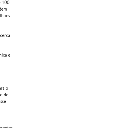
e 100
rdem
ilhões
 cerca
mica e
ara o
mo de
esse
erentes