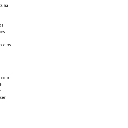
cs na
os
ões
o e os
, com
e
z
ser