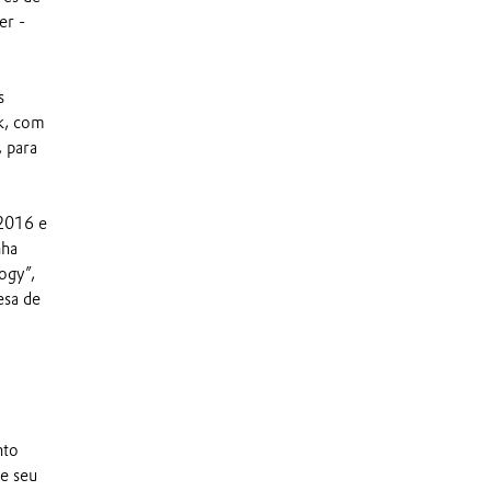
er -
s
ik, com
, para
 2016 e
nha
ogy”,
esa de
nto
e seu