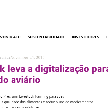
EVONIK ATC
SUSTENTABILIDADE
INVESTIDORES
merica
November 24, 2017
k leva a digitalização par
do aviário
eu Precision Livestock Farming para aves
a a qualidade dos alimentos e reduz o uso de medicamentos
micas para os produtores