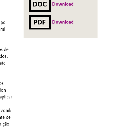
DOC
Download
PDF
Download
mpo
ral
e
es de
ados:
ate
os
ion
aplicar
Evonik
nte de
rição