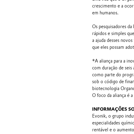
crescimento e a ocorr
em humanos.
Os pesquisadores da
rápidos e simples qu
a ajuda desses novos 
que eles possam adot
*A aliança para a in
com duração de seis 
como parte do program
sob o código de fina
biotecnologia Organo
O foco da aliança é a
INFORMAÇÕES SO
Evonik, o grupo indus
especialidades quími
rentável e o aumento