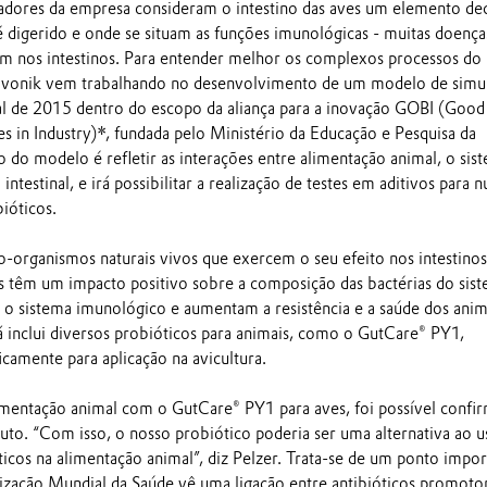
adores da empresa consideram o intestino das aves um elemento dec
é digerido e onde se situam as funções imunológicas - muitas doença
nam nos intestinos. Para entender melhor os complexos processos do
a Evonik vem trabalhando no desenvolvimento de um modelo de simu
inal de 2015 dentro do escopo da aliança para a inovação GOBI (Good
es in Industry)*, fundada pelo Ministério da Educação e Pesquisa da
 do modelo é refletir as interações entre alimentação animal, o sis
intestinal, e irá possibilitar a realização de testes em aditivos para n
ióticos.
o-organismos naturais vivos que exercem o seu efeito nos intestinos
 têm um impacto positivo sobre a composição das bactérias do sis
m o sistema imunológico e aumentam a resistência e a saúde dos anim
á inclui diversos probióticos para animais, como o GutCare® PY1,
camente para aplicação na avicultura.
mentação animal com o GutCare® PY1 para aves, foi possível confi
o. “Com isso, o nosso probiótico poderia ser uma alternativa ao u
óticos na alimentação animal”, diz Pelzer. Trata-se de um ponto impo
zação Mundial da Saúde vê uma ligação entre antibióticos promoto