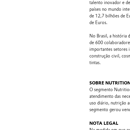
talento inovador e d
países no mundo int
de 12,7 bilhões de E
de Euros.
No Brasil, a históri
de 600 colaboradores
importantes setores 
construção civil, cos
tintas.
SOBRE NUTRITIO
O segmento Nutrition
atendimento das nece
uso diário, nutrição
segmento gerou vend
NOTA LEGAL
Na medida em que ex