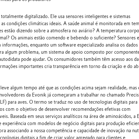
 totalmente digitalizado. Ele usa sensores inteligentes e sistemas
r as condições climáticas ideais. A saúde animal é monitorada em te
ves estão dizendo sobre a atmosfera no aviário? A temperatura corpo
rmal? Os animais estão comendo e bebendo o suficiente? Sensores 
informações, enquanto um software especializado analisa os dados
rra algum problema, um sistema de apoio composto por component
ial autodidata pode ajudar. Os consumidores também têm acesso aos d
rmações importantes cria transparência em torno da criação e do ab
 leve algum tempo até que as condições acima sejam realidade, mas 
nvolvedores da Evonik já começaram a trabalhar no chamado Precis
F) para aves. O termo se traduz no uso de tecnologias digitais para 
os com o objetivo de desenvolver recomendações efetivas com
eis. Baseada em seus serviços analíticos na área de aminoácidos, a 
e experiência com modelos de negócio digitais para produção eficie
ora associando a nossa competência e capacidade de inovação na nut
nologias digitais a fim de criar valor agregado para clientes e