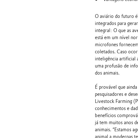
O aviário do futuro é
integrados para gera
integral: O que as a
está em um nível no
microfones fornecem 
coletados. Caso oco
inteligência artific
uma profusão de info
dos animais.
É provável que ainda
pesquisadores e dese
Livestock Farming (PL
conhecimentos e dad
benefícios comprováv
já tem muitos anos d
animais. “Estamos ag
animal a modernas tec