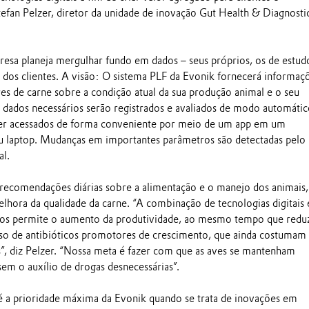
tefan Pelzer, diretor da unidade de inovação Gut Health & Diagnosti
resa planeja mergulhar fundo em dados – seus próprios, os de estud
s dos clientes. A visão: O sistema PLF da Evonik fornecerá informaç
res de carne sobre a condição atual da sua produção animal e o seu
dados necessários serão registrados e avaliados de modo automátic
ser acessados de forma conveniente por meio de um app em um
u laptop. Mudanças em importantes parâmetros são detectadas pelo
l.
recomendações diárias sobre a alimentação e o manejo dos animais
lhora da qualidade da carne. “A combinação de tecnologias digitais 
os permite o aumento da produtividade, ao mesmo tempo que redu
so de antibióticos promotores de crescimento, que ainda costumam 
s”, diz Pelzer. “Nossa meta é fazer com que as aves se mantenham
em o auxílio de drogas desnecessárias”.
é a prioridade máxima da Evonik quando se trata de inovações em