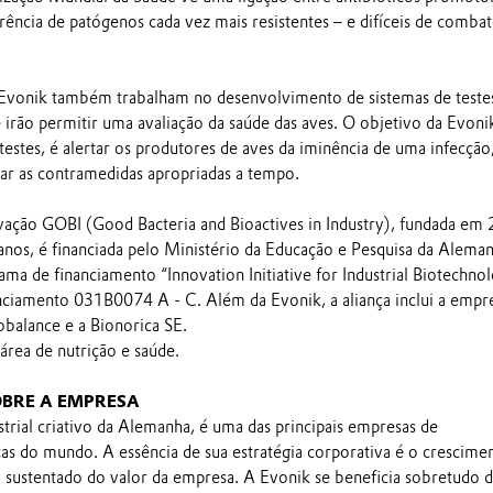
ência de patógenos cada vez mais resistentes – e difíceis de combat
 Evonik também trabalham no desenvolvimento de sistemas de teste
e irão permitir uma avaliação da saúde das aves. O objetivo da Evon
testes, é alertar os produtores de aves da iminência de uma infecção
ar as contramedidas apropriadas a tempo.
ovação GOBI (Good Bacteria and Bioactives in Industry), fundada em
anos, é financiada pelo Ministério da Educação e Pesquisa da Alema
a de financiamento “Innovation Initiative for Industrial Biotechnol
nciamento 031B0074 A - C. Além da Evonik, a aliança inclui a empr
balance e a Bionorica SE.
 área de nutrição e saúde.
BRE A EMPRESA
trial criativo da Alemanha, é uma das principais empresas de
cas do mundo. A essência de sua estratégia corporativa é o crescime
 sustentado do valor da empresa. A Evonik se beneficia sobretudo d