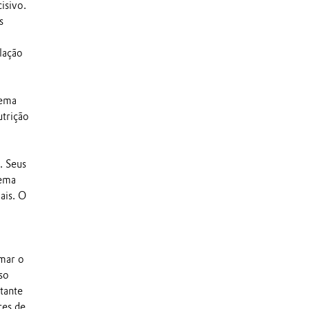
isivo.
s
lação
tema
utrição
. Seus
tema
ais. O
rmar o
so
rtante
res de