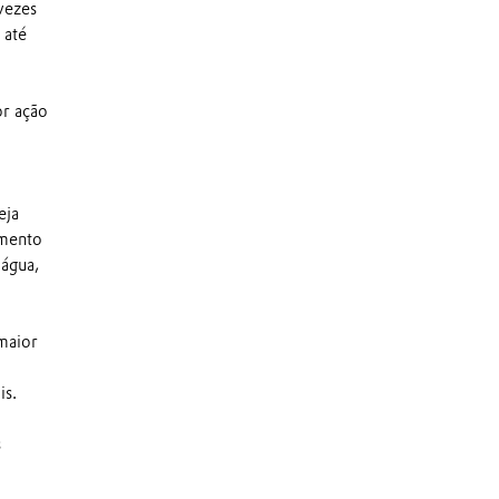
vezes
 até
or ação
eja
amento
 água,
maior
is.
s