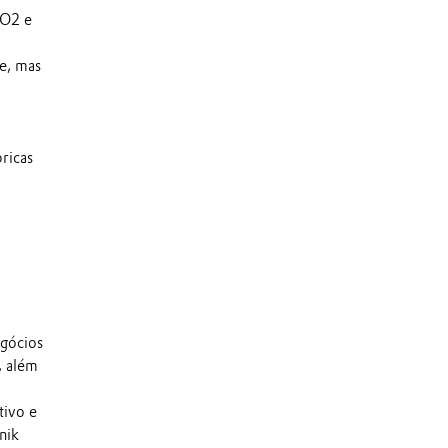
2O2 e
e, mas
ricas
egócios
, além
tivo e
nik