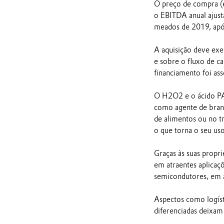
O preço de compra (en
o EBITDA anual ajust
meados de 2019, após
A aquisição deve exe
e sobre o fluxo de ca
financiamento foi ass
O H2O2 e o ácido PAA
como agente de bran
de alimentos ou no t
o que torna o seu us
Graças às suas propr
em atraentes aplicaç
semicondutores, em a
Aspectos como logísti
diferenciadas deixam 