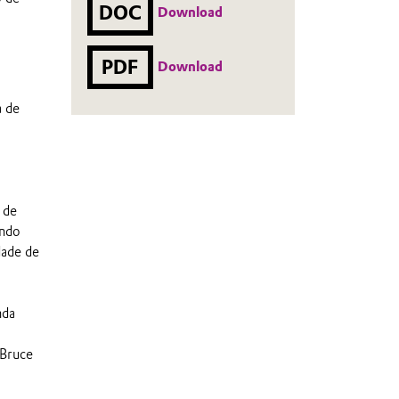
DOC
Download
PDF
Download
a de
 de
indo
dade de
nda
 Bruce