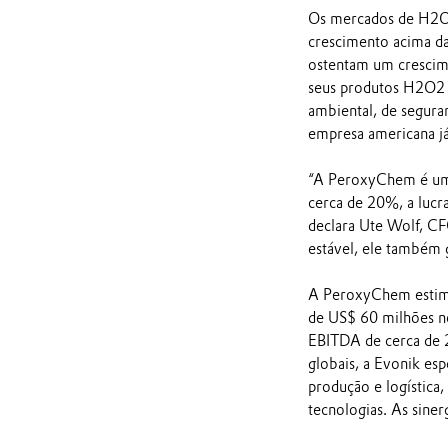
Os mercados de H2O2 
crescimento acima da
ostentam um cresci
seus produtos H2O2 e
ambiental, de segura
empresa americana já
“A PeroxyChem é um
cerca de 20%, a lucr
declara Ute Wolf, C
estável, ele também g
A PeroxyChem estima
de US$ 60 milhões no
EBITDA de cerca de 
globais, a Evonik es
produção e logística
tecnologias. As siner