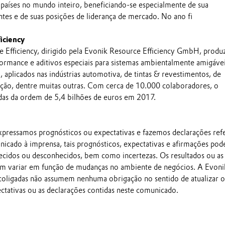
países no mundo inteiro, beneficiando-se especialmente de sua
ntes e de suas posições de liderança de mercado. No ano fi
iciency
Efficiency, dirigido pela Evonik Resource Efficiency GmbH, produ
rformance e aditivos especiais para sistemas ambientalmente amigávei
, aplicados nas indústrias automotiva, de tintas & revestimentos, de
ução, dentre muitas outras. Com cerca de 10.000 colaboradores, o
as da ordem de 5,4 bilhões de euros em 2017.
pressamos prognósticos ou expectativas e fazemos declarações ref
nicado à imprensa, tais prognósticos, expectativas e afirmações po
ecidos ou desconhecidos, bem como incertezas. Os resultados ou as
em variar em função de mudanças no ambiente de negócios. A Evoni
 coligadas não assumem nenhuma obrigação no sentido de atualizar o
ectativas ou as declarações contidas neste comunicado.