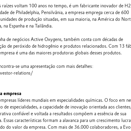
 raízes voltam 100 anos no tempo, é um fabricante inovador de H
ade de Philadelphia, Pensilvânia, a empresa emprega cerca de 600
 unidades de produção situadas, em sua maioria, na América do Nort
na Espanha e na Tailândia.
inha de negócios Active Oxygens, também conta com décadas de
ção de peróxido de hidrogênio e produtos relacionados. Com 13 fáb
empresa é uma das maiores produtoras globais desses produtos.
ncontra-se uma apresentação com mais detalhes:
estor-relations/
 a empresa
mpresas líderes mundiais em especialidades químicas. O foco em n
 de especialidades, a capacidade de inovação orientada aos clientes
rativa confiável e voltada a resultados compõem a essência de sua
a. Essas características formam a alavanca para um crescimento lucra
do do valor da empresa. Com mais de 36.000 colaboradores, a Evo