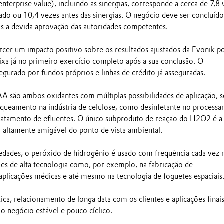
terprise value), incluindo as sinergias, corresponde a cerca de 7,8 
ado ou 10,4 vezes antes das sinergias. O negócio deve ser concluído
 a devida aprovação das autoridades competentes.
rcer um impacto positivo sobre os resultados ajustados da Evonik p
ixa já no primeiro exercício completo após a sua conclusão. O
egurado por fundos próprios e linhas de crédito já asseguradas.
 são ambos oxidantes com múltiplas possibilidades de aplicação, s
queamento na indústria de celulose, como desinfetante no process
ratamento de efluentes. O único subproduto de reação do H2O2 é a
o altamente amigável do ponto de vista ambiental.
iedades, o peróxido de hidrogênio é usado com frequência cada vez 
ões de alta tecnologia como, por exemplo, na fabricação de
plicações médicas e até mesmo na tecnologia de foguetes espaciais.
ca, relacionamento de longa data com os clientes e aplicações finai
o negócio estável e pouco cíclico.