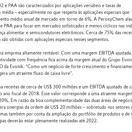
e PAA são caracterizados por aplicações versáteis e taxas de
 média – especialmente no que respeita às aplicações especiais que
mento médio anual de mercado em torno de 6%. A PeroxyChem ala
 PAA para focar em mercados sofisticados e menos cíclicos nas indú
nça alimentar e semicondutores eletrônicos. Cerca de 75% das recei
 são obtidas com aplicações especiais nesses segmentos.
a empresa altamente rentável. Com uma margem EBITDA ajustada
atividade com frequência fica acima da margem atual do Grupo Evoni
FO da Evonik. “Como um negócio de forte crescimento e financiame
era um atraente fluxo de caixa livre”.
 receitas de cerca de US$ 300 milhões e um EBITDA ajustado de c
 ano fiscal de 2018. Esse valor corresponde a uma atraente marge
20%. Em razão da boa complementaridade das duas áreas de negóci
pera sinergias da ordem de US$ 20 milhões – sobretudo nos setores 
, mas também por conta da ampliação do portfólio de produtos e de 
gias deverão estar plenamente realizadas até 2022.