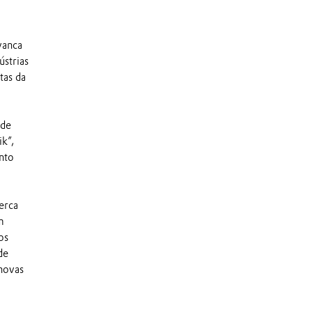
vanca
strias
tas da
 de
k”,
nto
erca
m
os
de
novas