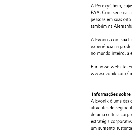
A PeroxyChem, cujas
PAA. Com sede na cid
pessoas em suas oito
também na Alemanha, 
A Evonik, com sua l
experiência na produ
no mundo inteiro, a 
Em nosso website, e
www.evonik.com/inv
Informações sobre
A Evonik é uma das e
atraentes do segmento
de uma cultura corpo
estratégia corporativ
um aumento sustenta