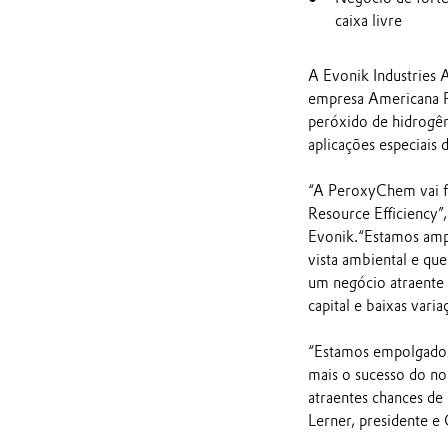
caixa livre
A Evonik Industries 
empresa Americana 
peróxido de hidrogên
aplicações especiais 
“A PeroxyChem vai f
Resource Efficiency”,
Evonik.“Estamos ampl
vista ambiental e qu
um negócio atraente 
capital e baixas variaç
“Estamos empolgados
mais o sucesso do no
atraentes chances de
Lerner, presidente 