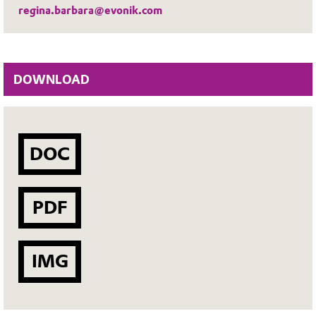
regina.barbara@evonik.com
DOWNLOAD
DOC
PDF
IMG