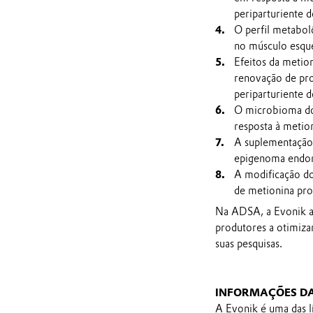
periparturiente d
O perfil metabol
no músculo esquel
Efeitos da metion
renovação de pro
periparturiente d
O microbioma do
resposta à metion
A suplementação 
epigenoma endome
A modificação d
de metionina prot
Na ADSA, a Evonik a
produtores a otimizar
suas pesquisas.
INFORMAÇÕES D
A Evonik é uma das l