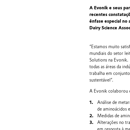
A Evonik e seus par
recentes constataçõ
ênfase especial no 
Dairy Science Asso
“Estamos muito satis
mundiais do setor lei
Solutions na Evonik.
todas as áreas da ind
trabalha em conjunto
sustentável”.
A Evonik colaborou c
Análise de metar
de aminoácidos e
Medidas de amino
Alterações no tr
em resposta à me