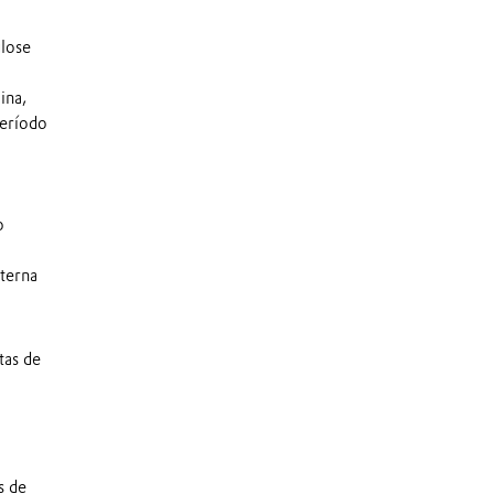
ulose
ina,
período
m
o
terna
tas de
s de