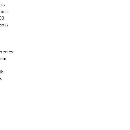
cro
ímica
000
soas
erentes
odem
ik
s