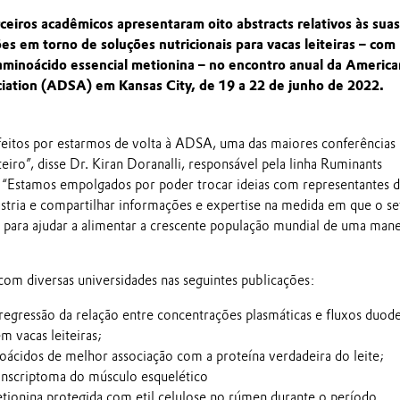
ceiros acadêmicos apresentaram oito abstracts relativos às suas
es em torno de soluções nutricionais para vacas leiteiras – com
aminoácido essencial metionina – no encontro anual da America
ciation (ADSA) em Kansas City, de 19 a 22 de junho de 2022.
feitos por estarmos de volta à ADSA, uma das maiores conferências
teiro”, disse Dr. Kiran Doranalli, responsável pela linha Ruminants
 “Estamos empolgados por poder trocar ideias com representantes 
ústria e compartilhar informações e expertise na medida em que o se
 para ajudar a alimentar a crescente população mundial de uma mane
om diversas universidades nas seguintes publicações:
regressão da relação entre concentrações plasmáticas e fluxos duod
m vacas leiteiras;
ácidos de melhor associação com a proteína verdadeira do leite;
anscriptoma do músculo esquelético
tionina protegida com etil celulose no rúmen durante o período