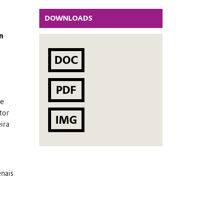
DOWNLOADS
n
DOC
PDF
de
tor
IMG
ira
enais