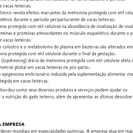
e vacas leiteiras;
ômico revela efeitos marcantes da metionina protegida com etil cel
ético durante o período periparturiente de vacas leiteiras;
ina protegida com etil celulose na abundância de sinalização de insul
teínas e proteínas antioxidantes no músculo esquelético durante o 
e vacas leiteiras;
 colostro e o metaboloma do plasma em bezerras são alterados e
ina protegida com etil celulose durante o final da gestação;
(topdressing) diária de metionina protegida com etil celulose afeta 
trial global em vacas leiteiras no pós-parto;
o epigenoma embrionário induzida pela suplementação alimentar ma
egida em vacas leiteiras.
bordou como seus diversos produtos e serviços podem ajudar os
 a nutrição do gado leiteiro, além de apresentar as últimas descober
A EMPRESA
íderes mundiais em especialidades químicas. A empresa atua em mai