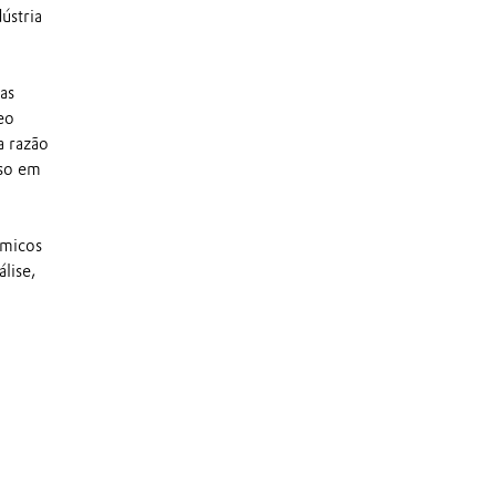
ústria
as
eo
a razão
uso em
ímicos
lise,