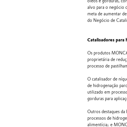
óleos e gorduras, co
alvo para o negócio 
meta de aumentar de 
do Negócio de Catali
Catalisadores para
Os produtos MONCAT 
proprietária de redu
processo de pastilha
O catalisador de níq
de hidrogenação parc
utilizado em process
gorduras para aplicaçõ
Outros destaques da 
processos de hidrogen
alimentícia; e MONCA