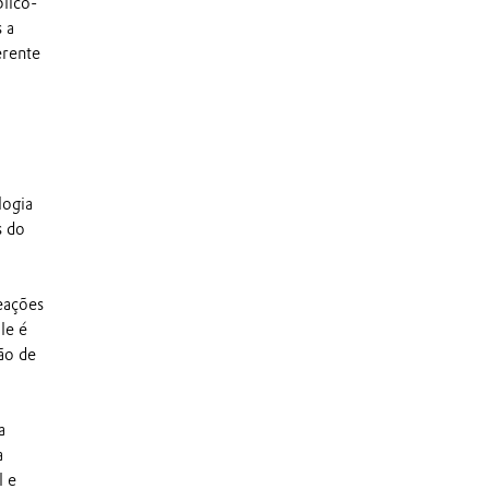
lico-
 a
erente
logia
s do
eações
le é
ão de
a
a
l e