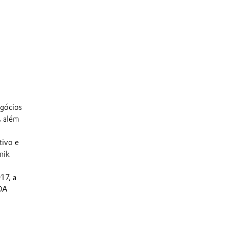
egócios
, além
tivo e
nik
17, a
TDA