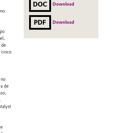
DOC
Download
 no
PDF
Download
xpo
el,
 de
 cinco
 no
ra de
sso,
,
talyst
de