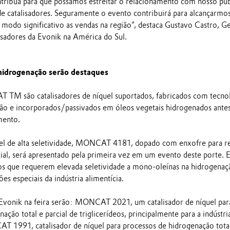
ntribua para que possamos estreitar o relacionamento com nosso púb
de catalisadores. Seguramente o evento contribuirá para alcançarmos
modo significativo as vendas na região”, destaca Gustavo Castro, G
sadores da Evonik na América do Sul.
 hidrogenação serão destaques
TM são catalisadores de níquel suportados, fabricados com tecno
ção e incorporados/passivados em óleos vegetais hidrogenados ante
mento.
uel de alta seletividade, MONCAT 4181, dopado com enxofre para r
ial, será apresentado pela primeira vez em um evento deste porte. E
os que requerem elevada seletividade a mono-oleínas na hidrogenaç
es especiais da indústria alimentícia.
Evonik na feira serão: MONCAT 2021, um catalisador de níquel par
ação total e parcial de triglicerídeos, principalmente para a indústri
T 1991, catalisador de níquel para processos de hidrogenação tota