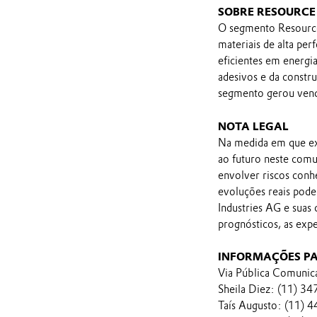
SOBRE RESOURCE 
O segmento Resource 
materiais de alta pe
eficientes em energia
adesivos e da constr
segmento gerou vend
NOTA LEGAL
Na medida em que ex
ao futuro neste comu
envolver riscos conh
evoluções reais pod
Industries AG e suas
prognósticos, as exp
INFORMAÇÕES P
Via Pública Comunic
Sheila Diez: (11) 3
Taís Augusto: (11) 