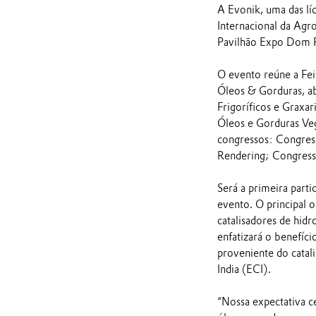
A Evonik, uma das líd
Internacional da Agr
Pavilhão Expo Dom P
O evento reúne a Fei
Óleos & Gorduras, ab
Frigoríficos e Graxa
Óleos e Gorduras Veg
congressos: Congres
Rendering; Congress
Será a primeira parti
evento. O principal 
catalisadores de hid
enfatizará o benefíc
proveniente do catali
India (ECI).
“Nossa expectativa ce