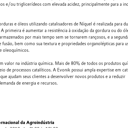
xos e/ou triglicerídeos com elevada acidez, principalmente para a ind
duras e óleos utilizando catalisadores de Níquel é realizada para du
s. A primeira é aumentar a resistência à oxidação da gordura ou do ól
 armazenados por mais tempo sem se tornarem rançosos, e a segund
de fusão, bem como sua textura e propriedades organolépticas para 
 e oleoquímicos.
am valor na indústria química. Mais de 80% de todos os produtos qu
io de processos catalíticos. A Evonik possui ampla expertise em catá
que ajudam seus clientes a desenvolver novos produtos e a reduzir
 demanda de energia e recursos.
ernacional da Agroindústria