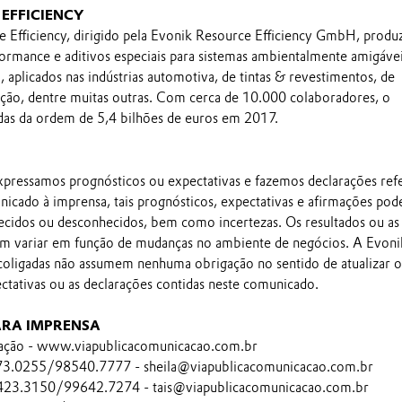
EFFICIENCY
Efficiency, dirigido pela Evonik Resource Efficiency GmbH, produ
rformance e aditivos especiais para sistemas ambientalmente amigávei
, aplicados nas indústrias automotiva, de tintas & revestimentos, de
ução, dentre muitas outras. Com cerca de 10.000 colaboradores, o
as da ordem de 5,4 bilhões de euros em 2017.
pressamos prognósticos ou expectativas e fazemos declarações ref
nicado à imprensa, tais prognósticos, expectativas e afirmações po
ecidos ou desconhecidos, bem como incertezas. Os resultados ou as
em variar em função de mudanças no ambiente de negócios. A Evoni
 coligadas não assumem nenhuma obrigação no sentido de atualizar o
ectativas ou as declarações contidas neste comunicado.
ARA IMPRENSA
ação - www.viapublicacomunicacao.com.br
473.0255/98540.7777 - sheila@viapublicacomunicacao.com.br
4423.3150/99642.7274 - tais@viapublicacomunicacao.com.br