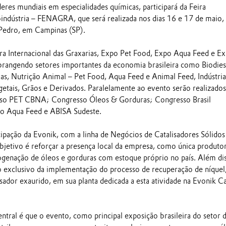
eres mundiais em especialidades químicas, participará da Feira
oindústria – FENAGRA, que será realizada nos dias 16 e 17 de maio,
edro, em Campinas (SP).
ra Internacional das Graxarias, Expo Pet Food, Expo Aqua Feed e E
rangendo setores importantes da economia brasileira como Biodies
rias, Nutrição Animal – Pet Food, Aqua Feed e Animal Feed, Indústria
etais, Grãos e Derivados. Paralelamente ao evento serão realizados
so PET CBNA; Congresso Óleos & Gorduras; Congresso Brasil
o Aqua Feed e ABISA Sudeste.
cipação da Evonik, com a linha de Negócios de Catalisadores Sólidos
objetivo é reforçar a presença local da empresa, como única produto
rogenação de óleos e gorduras com estoque próprio no país. Além di
io exclusivo da implementação do processo de recuperação de níquel
sador exaurido, em sua planta dedicada a esta atividade na Evonik Ca
ntral é que o evento, como principal exposição brasileira do setor 