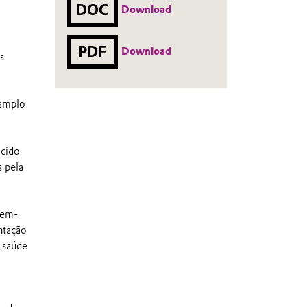
DOC
Download
PDF
Download
s
 amplo
cido
s pela
bem-
ntação
 saúde