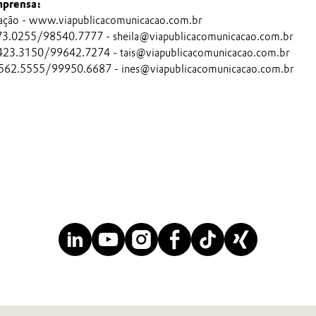
mprensa:
ação - www.viapublicacomunicacao.com.br
473.0255/98540.7777 - sheila@viapublicacomunicacao.com.br
4423.3150/99642.7274 - tais@viapublicacomunicacao.com.br
 3562.5555/99950.6687 - ines@viapublicacomunicacao.com.br