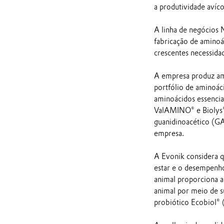
a produtividade avícol
A linha de negócios 
fabricação de aminoá
crescentes necessidad
A empresa produz ami
portfólio de aminoáci
aminoácidos essenc
ValAMINO® e Biolys®
guanidinoacético (GA
empresa.
A Evonik considera q
estar e o desempenho
animal proporciona a
animal por meio de s
probiótico Ecobiol® (