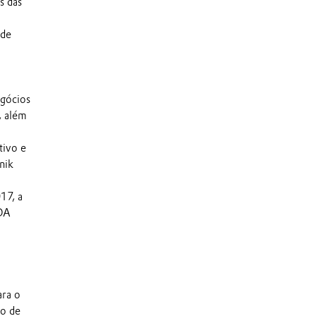
s das
 de
egócios
, além
tivo e
nik
17, a
TDA
ara o
mo de