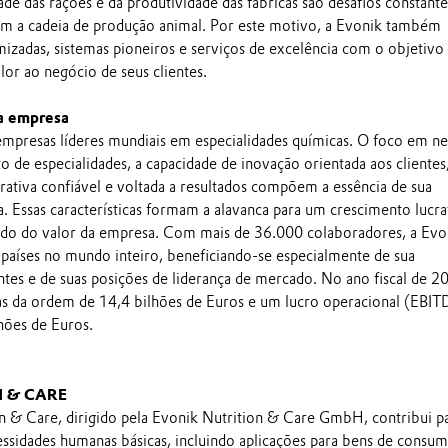
de das rações e da produtividade das fábricas são desafios constante
m a cadeia de produção animal. Por este motivo, a Evonik também
mizadas, sistemas pioneiros e serviços de excelência com o objetivo
lor ao negócio de seus clientes.
a empresa
mpresas líderes mundiais em especialidades químicas. O foco em n
 de especialidades, a capacidade de inovação orientada aos clientes
rativa confiável e voltada a resultados compõem a essência de sua
a. Essas características formam a alavanca para um crescimento lucra
do do valor da empresa. Com mais de 36.000 colaboradores, a Evo
países no mundo inteiro, beneficiando-se especialmente de sua
tes e de suas posições de liderança de mercado. No ano fiscal de 20
s da ordem de 14,4 bilhões de Euros e um lucro operacional (EBI
hões de Euros.
N & CARE
 & Care, dirigido pela Evonik Nutrition & Care GmbH, contribui p
ssidades humanas básicas, incluindo aplicações para bens de consu