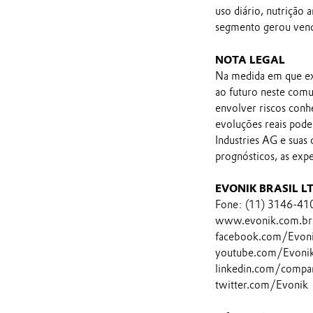
uso diário, nutrição
segmento gerou vend
NOTA LEGAL
Na medida em que ex
ao futuro neste comu
envolver riscos conh
evoluções reais pod
Industries AG e suas
prognósticos, as exp
EVONIK BRASIL L
Fone: (11) 3146-41
www.evonik.com.br
facebook.com/Evon
youtube.com/EvonikI
linkedin.com/compa
twitter.com/Evonik