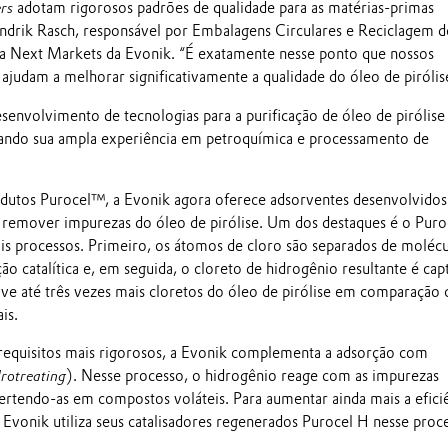
rs
adotam rigorosos padrões de qualidade para as matérias-primas
Hendrik Rasch, responsável por Embalagens Circulares e Reciclagem d
a Next Markets da Evonik. “É exatamente nesse ponto que nossos
ajudam a melhorar significativamente a qualidade do óleo de pirólis
senvolvimento de tecnologias para a purificação de óleo de pirólise
tando sua ampla experiência em petroquímica e processamento de
dutos Purocel™, a Evonik agora oferece adsorventes desenvolvidos
 remover impurezas do óleo de pirólise. Um dos destaques é o Pur
s processos. Primeiro, os átomos de cloro são separados de molécu
 catalítica e, em seguida, o cloreto de hidrogênio resultante é cap
ve até três vezes mais cloretos do óleo de pirólise em comparação
is.
requisitos mais rigorosos, a Evonik complementa a adsorção com
rotreating
). Nesse processo, o hidrogênio reage com as impurezas
rtendo-as em compostos voláteis. Para aumentar ainda mais a efici
 Evonik utiliza seus catalisadores regenerados Purocel H nesse proc