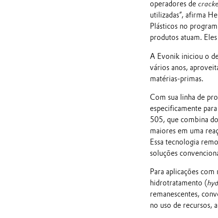
operadores de
cracke
utilizadas”, afirma 
Plásticos no program
produtos atuam. Eles 
A Evonik iniciou o de
vários anos, aprovei
matérias-primas.
Com sua linha de pro
especificamente para
505, que combina doi
maiores em uma reação
Essa tecnologia remo
soluções convenciona
Para aplicações com 
hidrotratamento (
hyd
remanescentes, conve
no uso de recursos, a