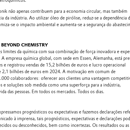
etroquímicos.
onik não apenas contribuem para a economia circular, mas também
ia da indústria. Ao utilizar óleo de pirólise, reduz-se a dependência 
nimiza-se o impacto ambiental e aumenta-se a segurança do abasteci
G BEYOND CHEMISTRY
s limites da química com sua combinação de força inovadora e expe
. A empresa química global, com sede em Essen, Alemanha, está pre
s e registrou vendas de 15,2 bilhões de euros e lucro operacional
e 2,1 bilhões de euros em 2024. A motivação em comum de
000 colaboradores: oferecer aos clientes uma vantagem competiti
s e soluções sob medida como uma superforça para a indústria,
ida das pessoas. Em todos os mercados. Todos os dias.
pressamos prognósticos ou expectativas e fazemos declarações ref
nicado à imprensa, tais prognósticos, expectativas e declarações p
ecidos ou desconhecidos, bem como incertezas. Os resultados ou as