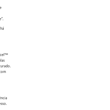
e
e”.
 há
ocel™
las
turado.
 com
ência
esso.