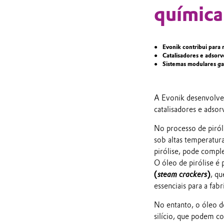
química
Evonik contribui para 
Catalisadores e adsorv
Sistemas modulares gar
A Evonik desenvolve 
catalisadores e adsor
No processo de piról
sob altas temperatura
pirólise, pode compl
O óleo de pirólise 
(
steam crackers
)
, q
essenciais para a fab
No entanto, o óleo d
silício, que podem c