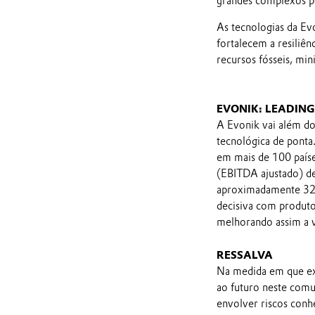
grandes complexos p
As tecnologias da Ev
fortalecem a resiliênc
recursos fósseis, mi
EVONIK: LEADIN
A Evonik vai além do
tecnológica de ponta
em mais de 100 paíse
(EBITDA ajustado) d
aproximadamente 32.
decisiva com produto
melhorando assim a v
RESSALVA
Na medida em que ex
ao futuro neste comu
envolver riscos conh