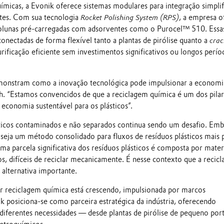
ímicas, a Evonik oferece sistemas modulares para integração simplif
entes. Com sua tecnologia
Rocket Polishing System (RPS)
, a empresa o
lunas pré-carregadas com adsorventes como o Purocel™ 510. Essa
nectadas de forma flexível tanto a plantas de pirólise quanto a
crac
rificação eficiente sem investimentos significativos ou longos perío
monstram como a inovação tecnológica pode impulsionar a economi
sch. “Estamos convencidos de que a reciclagem química é um dos pila
economia sustentável para os plásticos”.
ticos contaminados e não separados continua sendo um desafio. Emb
seja um método consolidado para fluxos de resíduos plásticos mais 
a parcela significativa dos resíduos plásticos é composta por mater
s, difíceis de reciclar mecanicamente. É nesse contexto que a recic
 alternativa importante.
 reciclagem química está crescendo, impulsionada por marcos
k posiciona-se como parceira estratégica da indústria, oferecendo
 diferentes necessidades — desde plantas de pirólise de pequeno port