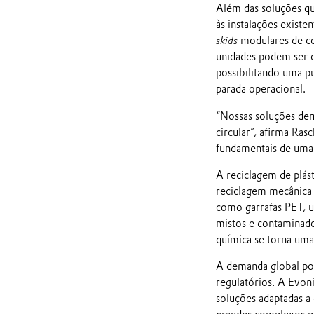
Além das soluções qu
às instalações exist
skids
modulares de co
unidades podem ser co
possibilitando uma pu
parada operacional.
“Nossas soluções de
circular”, afirma Ra
fundamentais de uma 
A reciclagem de plás
reciclagem mecânica 
como garrafas PET, um
mistos e contaminado
química se torna uma
A demanda global por
regulatórios. A Evoni
soluções adaptadas a