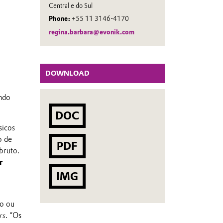
Central e do Sul
Phone:
+55 11 3146-4170
regina.barbara@evonik.com
DOWNLOAD
endo
DOC
sicos
o de
PDF
bruto.
r
IMG
io ou
rs
. “Os