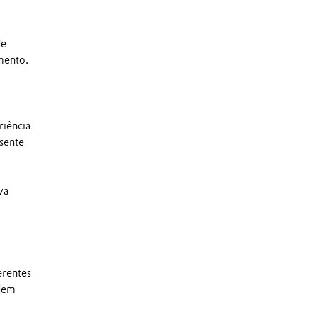
de
mento.
riência
sente
va
erentes
odem