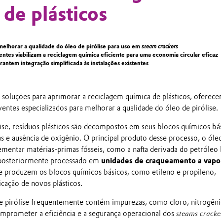
 de plásticos
melhorar a qualidade do óleo de pirólise para uso em
steam crackers
entes viabilizam a reciclagem química eficiente para uma economia circular eficaz
antem integração simplificada às instalações existentes
soluções para aprimorar a reciclagem química de plásticos, oferec
ventes especializados para melhorar a qualidade do óleo de pirólise.
ise, resíduos plásticos são decompostos em seus blocos químicos bá
s e ausência de oxigênio. O principal produto desse processo, o óle
ementar matérias-primas fósseis, como a nafta derivada do petróleo 
é posteriormente processado em
unidades de craqueamento a vapo
ue produzem os blocos químicos básicos, como etileno e propileno,
ricação de novos plásticos.
e pirólise frequentemente contém impurezas, como cloro, nitrogên
omprometer a eficiência e a segurança operacional dos
steams cracke