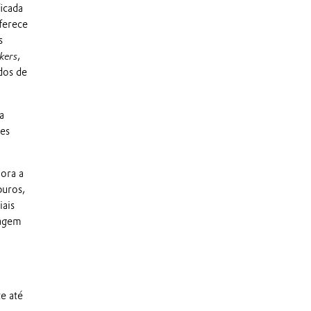
icada
ferece
s
kers
,
dos de
a
res
ora a
puros,
iais
lagem
e até