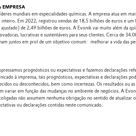
A EMPRESA
íderes mundiais em especialidades químicas. A empresa atua em mai
inteiro. Em 2022, registrou vendas de 18,5 bilhões de euros e um 
ajustado) de 2,49 bilhões de euros. A Evonik vai muito além da qu
novadoras, lucrativas e sustentáveis para seus clientes. Cerca de 34.
lham juntos em prol de um objetivo comum: melhorar a vida das pe
pressamos prognósticos ou expectativas e fazemos declarações ref
nicado à imprensa, tais prognósticos, expectativas e declarações p
ecidos ou desconhecidos, bem como incertezas. Os resultados ou as
em variar em função das mudanças no ambiente de negócios. A Evon
 coligadas não assumem nenhuma obrigação no sentido de atualizar o
ectativas ou declarações contidas neste comunicado.