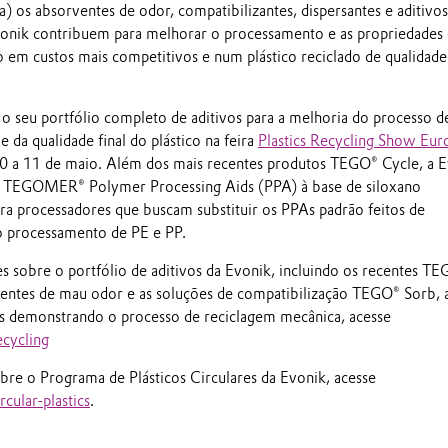
) os absorventes de odor, compatibilizantes, dispersantes e aditivo
onik contribuem para melhorar o processamento e as propriedades
o em custos mais competitivos e num plástico reciclado de qualidad
o seu portfólio completo de aditivos para a melhoria do processo d
 da qualidade final do plástico na feira
Plastics Recycling Show Eur
 a 11 de maio. Além dos mais recentes produtos TEGO® Cycle, a E
ha TEGOMER® Polymer Processing Aids (PPA) à base de siloxano
a processadores que buscam substituir os PPAs padrão feitos de
o processamento de PE e PP.
s sobre o portfólio de aditivos da Evonik, incluindo os recentes T
entes de mau odor e as soluções de compatibilização TEGO® Sorb, 
os demonstrando o processo de reciclagem mecânica, acesse
cycling
obre o Programa de Plásticos Circulares da Evonik, acesse
ular-plastics
.