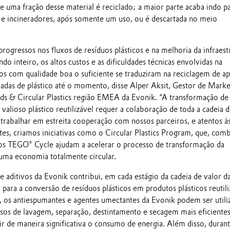
ma fração desse material é reciclado; a maior parte acaba indo p
s e incineradores, após somente um uso, ou é descartada no meio
rogressos nos fluxos de resíduos plásticos e na melhoria da infraest
o inteiro, os altos custos e as dificuldades técnicas envolvidas na
s com qualidade boa o suficiente se traduziram na reciclagem de a
adas de plástico até o momento, disse Alper Aksit, Gestor de Marke
s & Circular Plastics região EMEA da Evonik. “A transformação de
 valioso plástico reutilizável requer a colaboração de toda a cadeia 
 trabalhar em estreita cooperação com nossos parceiros, e atentos à
tes, criamos iniciativas como o Circular Plastics Program, que, com
os TEGO® Cycle ajudam a acelerar o processo de transformação da
m uma economia totalmente circular.
e aditivos da Evonik contribui, em cada estágio da cadeia de valor d
para a conversão de resíduos plásticos em produtos plásticos reutili
, os antiespumantes e agentes umectantes da Evonik podem ser utili
ssos de lavagem, separação, destintamento e secagem mais eficientes
ir de maneira significativa o consumo de energia. Além disso, durant