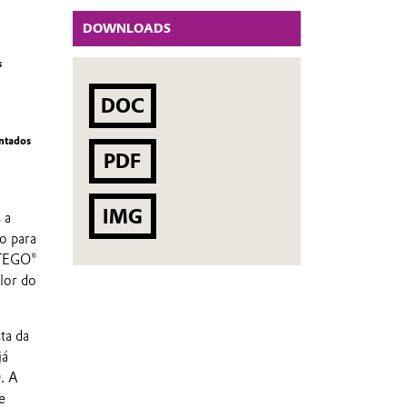
DOWNLOADS
s
DOC
ntados
PDF
IMG
 a
o para
 TEGO®
lor do
ta da
já
. A
e