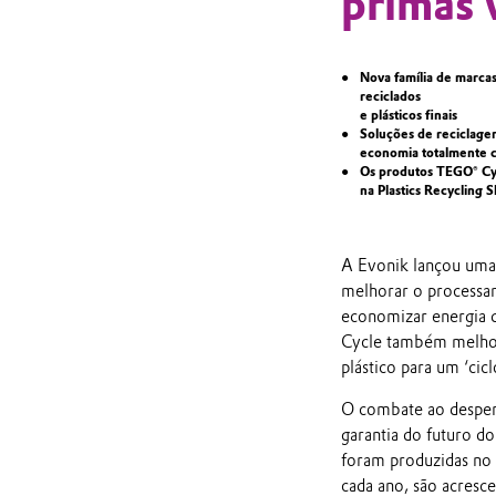
primas 
Nova família de marca
reciclados
e plásticos finais
Soluções de reciclage
economia totalmente c
Os produtos TEGO® Cyc
na Plastics Recycling
A Evonik lançou uma 
melhorar o processam
economizar energia d
Cycle também melhora
plástico para um ‘cicl
O combate ao desperdí
garantia do futuro do
foram produzidas no 
cada ano, são acresc