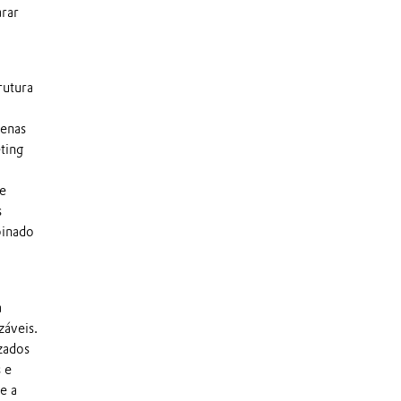
arar
rutura
penas
ting
de
s
binado
a
záveis.
zados
 e
e a