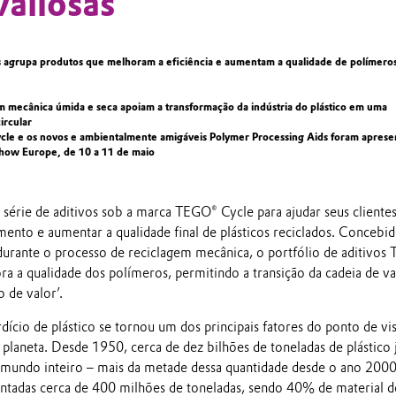
valiosas
s agrupa produtos que melhoram a eficiência e aumentam a qualidade de polímero
m mecânica úmida e seca apoiam a transformação da indústria do plástico em uma
ircular
le e os novos e ambientalmente amigáveis Polymer Processing Aids foram aprese
 Show Europe, de 10 a 11 de maio
série de aditivos sob a marca TEGO® Cycle para ajudar seus clientes
ento e aumentar a qualidade final de plásticos reciclados. Concebid
urante o processo de reciclagem mecânica, o portfólio de aditivos
 a qualidade dos polímeros, permitindo a transição da cadeia de va
o de valor’.
cio de plástico se tornou um dos principais fatores do ponto de vis
 planeta. Desde 1950, cerca de dez bilhões de toneladas de plástico 
mundo inteiro – mais da metade dessa quantidade desde o ano 2000
entadas cerca de 400 milhões de toneladas, sendo 40% de material d