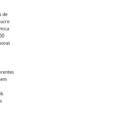
s de
lucro
ímica
000
ssoas
erentes
odem
ik
s