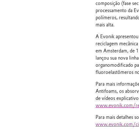
composição (fase seca
processamento da Ev
polímeros, resultand
mais alta.
A Evonik apresentou 
reciclagem mecânica e
em Amsterdam, de 10
lançou sua nova lin
organomodificado par
fluoroelastômeros n
Para mais informaçõe
Antifoams, os absorv
de vídeos explicativ
www.evonik.com/re
Para mais detalhes s
www.evonik.com/circ