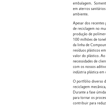
embalagem. Somente u
em aterros sanitário
ambiente.
Apesar dos recentes p
de reciclagem no mund
produção de polímero
100 milhões de tonel
da linha de Compound
resíduos plásticos em
valor do plástico. Ao
necessidades de clien
com os nossos aditiv
indústria plástica e
O portfólio diverso d
reciclagem mecânica, 
Durante a fase úmida
para tornar os proce
contribuir para reduz