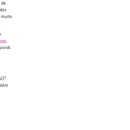
s de
 dos
e muito
e
ope
,
vonik
EGO®
além