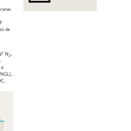
branas
DF
dos de
N® N
,
2
s
 e
 (NGL),
OC.