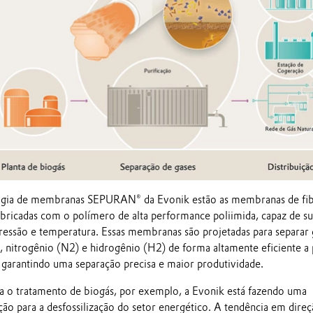
ogia de membranas SEPURAN® da Evonik estão as membranas de fib
abricadas com o polímero de alta performance poliimida, capaz de s
ressão e temperatura. Essas membranas são projetadas para separar 
itrogênio (N2) e hidrogênio (H2) de forma altamente eficiente a p
, garantindo uma separação precisa e maior produtividade.
o tratamento de biogás, por exemplo, a Evonik está fazendo uma
ão para a desfossilização do setor energético. A tendência em direç