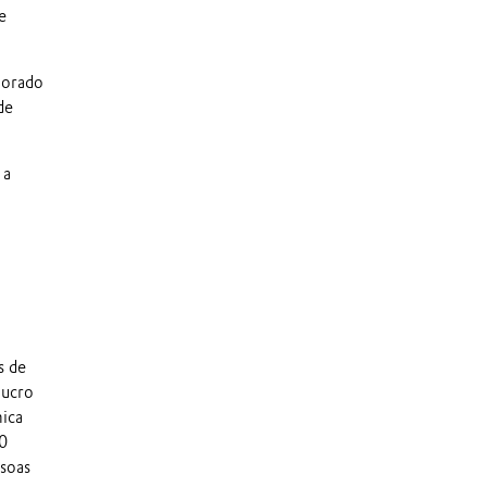
e
morado
de
 a
s de
lucro
mica
00
soas