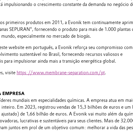
tá impulsionando o crescimento constante da demanda no negócio d
dos primeiros produtos em 2011, a Evonik tem continuamente apri
nas SEPURAN®, fornecendo o produto para mais de 1.000 plantas 
o mundo, especialmente no mercado de biogás.
ste website em português, a Evonik reforça seu compromisso com
lvimento sustentável no Brasil, fornecendo recursos valiosos e
s para impulsionar ainda mais a transição energética global.
s, visite
https://www.membrane-separation.com/pt
.
A EMPRESA
íderes mundiais em especialidades químicas. A empresa atua em mai
inteiro. Em 2023, registrou vendas de 15,3 bilhões de euros e um 
ajustado) de 1,66 bilhão de euros. A Evonik vai muito além da quí
novadoras, lucrativas e sustentáveis para seus clientes. Mais de 32.0
ham juntos em prol de um objetivo comum: melhorar a vida das pes