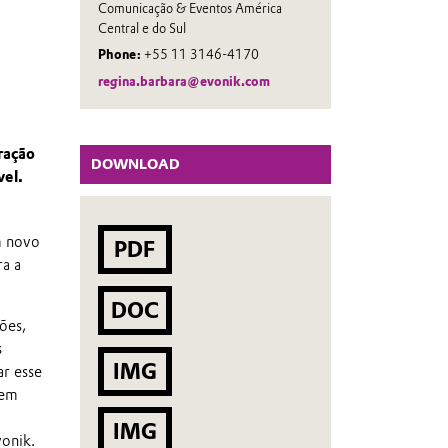
Comunicação & Eventos América
Central e do Sul
Phone:
+55 11 3146-4170
regina.barbara@evonik.com
ração
DOWNLOAD
vel.
m novo
PDF
a a
DOC
ões,
s
IMG
ar esse
 em
IMG
onik.