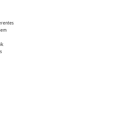
erentes
odem
ik
s