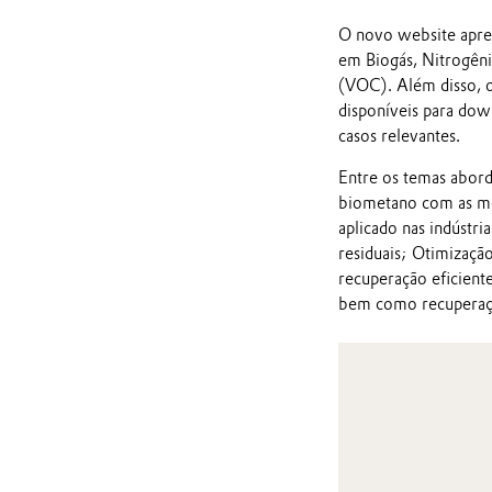
O novo website apres
em Biogás, Nitrogêni
(VOC). Além disso, o
disponíveis para down
casos relevantes.
Entre os temas abord
biometano com as 
aplicado nas indústri
residuais; Otimizaç
recuperação eficient
bem como recuperaç