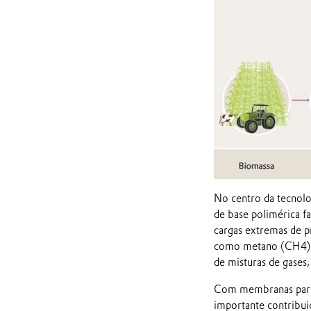
No centro da tecnol
de base polimérica f
cargas extremas de p
como metano (CH4), n
de misturas de gases
Com membranas para 
importante contribuiç