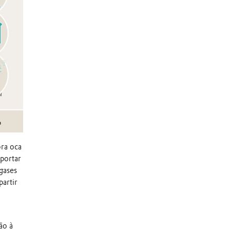
ra oca
uportar
gases
artir
ão à