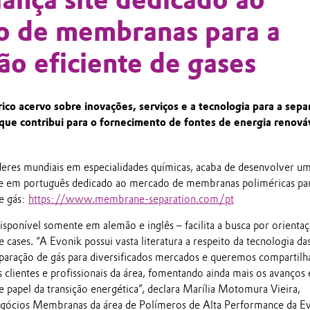
o de membranas para a
ão eficiente de gases
co acervo sobre inovações, serviços e a tecnologia para a sepa
 que contribui para o fornecimento de fontes de energia renová
deres mundiais em especialidades químicas, acaba de desenvolver u
te em português dedicado ao mercado de membranas poliméricas par
de gás:
https://www.membrane-separation.com/pt
isponível somente em alemão e inglês – facilita a busca por orientaç
e cases. “A Evonik possui vasta literatura a respeito da tecnologia da
aração de gás para diversificados mercados e queremos compartilh
clientes e profissionais da área, fomentando ainda mais os avanços
e papel da transição energética”, declara Marília Motomura Vieira,
ócios Membranas da área de Polímeros de Alta Performance da Ev