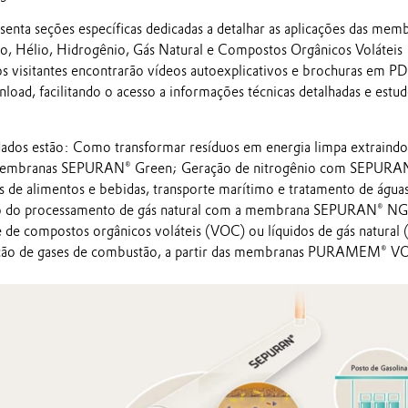
enta seções específicas dedicadas a detalhar as aplicações das mem
o, Hélio, Hidrogênio, Gás Natural e Compostos Orgânicos Voláteis
s visitantes encontrarão vídeos autoexplicativos e brochuras em P
load, facilitando o acesso a informações técnicas detalhadas e estu
ados estão: Como transformar resíduos em energia limpa extraindo
membranas SEPURAN® Green; Geração de nitrogênio com SEPURA
as de alimentos e bebidas, transporte marítimo e tratamento de água
ão do processamento de gás natural com a membrana SEPURAN® NG
e de compostos orgânicos voláteis (VOC) ou líquidos de gás natural
ão de gases de combustão, a partir das membranas PURAMEM® V