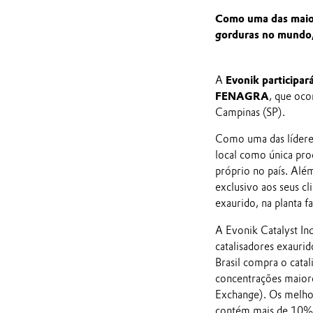
Como uma das maior
gorduras no mundo, 
A
Evonik participar
FENAGRA
, que oco
Campinas (SP).
Como uma das líderes
local como única pro
próprio no país. Além
exclusivo aos seus cl
exaurido, na planta fa
A Evonik Catalyst Ind
catalisadores exauri
Brasil compra o cata
concentrações maior
Exchange). Os melhor
contém mais de 10% d