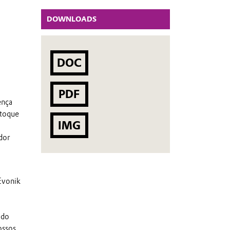
DOWNLOADS
DOC
PDF
ença
stoque
IMG
ador
Evonik
ido
ossos