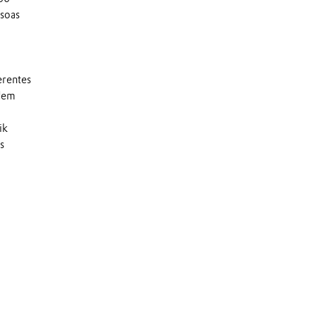
soas
erentes
odem
ik
s