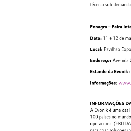
técnico sob demanda 
Fenagra – Feira Int
Data:
11 e 12 de mai
Local:
Pavilhão Exp
Endereço:
Avenida G
Estande da Evonik:
Informações:
www.f
INFORMAÇÕES D
A Evonik é uma das l
100 países no mundo 
operacional (EBITDA 
para criar soluções i