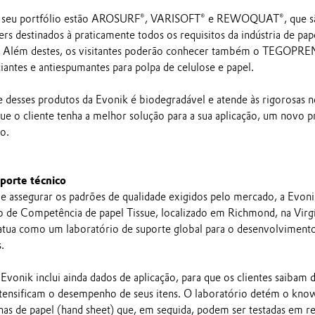
de seu portfólio estão AROSURF®, VARISOFT® e REWOQUAT®, que s
s destinados à praticamente todos os requisitos da indústria de pap
lp. Além destes, os visitantes poderão conhecer também o TEGOPRE
antes e antiespumantes para polpa de celulose e papel.
e desses produtos da Evonik é biodegradável e atende às rigorosas 
que o cliente tenha a melhor solução para a sua aplicação, um novo 
o.
porte técnico
s e assegurar os padrões de qualidade exigidos pelo mercado, a Evon
de Competência de papel Tissue, localizado em Richmond, na Virgí
atua como um laboratório de suporte global para o desenvolviment
.
Evonik inclui ainda dados de aplicação, para que os clientes saibam 
ntensificam o desempenho de seus itens. O laboratório detém o kn
has de papel (hand sheet) que, em seguida, podem ser testadas em r