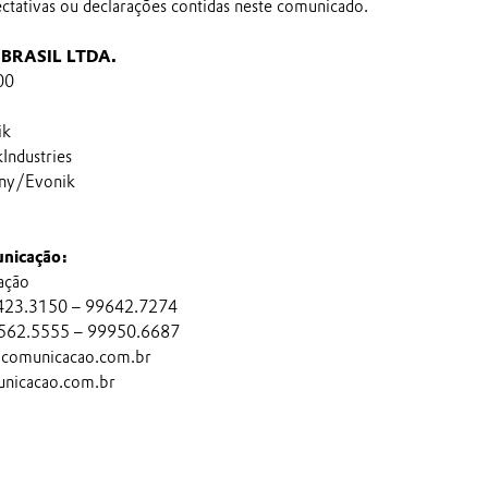
ectativas ou declarações contidas neste comunicado.
BRASIL LTDA.
00
ik
ndustries
ny/Evonik
nicação:
ação
 4423.3150 – 99642.7274
 3562.5555 – 99950.6687
acomunicacao.com.br
nicacao.com.br