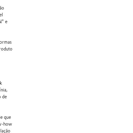
ão
el
N® e
normas
produto
ik
nia,
o de
de que
ow-how
elação