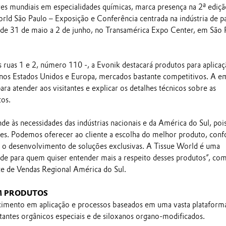
res mundiais em especialidades químicas, marca presença na 2ª ediç
orld São Paulo – Exposição e Conferência centrada na indústria de p
 de 31 de maio a 2 de junho, no Transamérica Expo Center, em São 
s ruas 1 e 2, número 110 -, a Evonik destacará produtos para aplica
 nos Estados Unidos e Europa, mercados bastante competitivos. A e
para atender aos visitantes e explicar os detalhes técnicos sobre as
tos.
de às necessidades das indústrias nacionais e da América do Sul, poi
ões. Podemos oferecer ao cliente a escolha do melhor produto, con
 o desenvolvimento de soluções exclusivas. A Tissue World é uma
de para quem quiser entender mais a respeito desses produtos”, co
te de Vendas Regional América do Sul.
M PRODUTOS
imento em aplicação e processos baseados em uma vasta plataform
tantes orgânicos especiais e de siloxanos organo-modificados.