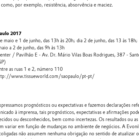
s como, por exemplo, resistência, absorvência e maciez.
aulo 2017
e maio e 1 de junho, das 13h às 20h; dia 2 de junho, das 13 às 18h;
aio a 2 de junho, das 9h às 13h
nter / Pavilhão E - Av. Dr. Mário Vilas Boas Rodrigues, 387 - Sant
SP)
ntre as ruas 1 e 2, número 110
http://www.tissueworld.com/saopaulo/pt-pt/
pressamos prognósticos ou expectativas e fazemos declarações ref
nicado à imprensa, tais prognósticos, expectativas e afirmações po
ecidos ou desconhecidos, bem como incertezas. Os resultados ou as
em variar em função de mudanças no ambiente de negócios. A Evoni
 coligadas não assumem nenhuma obrigação no sentido de atualizar o