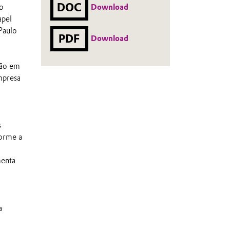
DOC
ão
Download
apel
Paulo
PDF
Download
ção em
mpresa
s
forme a
menta
a