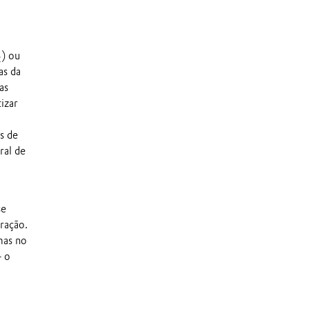
) ou
2
as da
as
izar
s de
ral de
se
tração.
mas no
– o