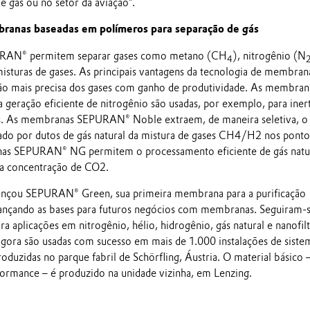
 e gás ou no setor da aviação”.
ranas baseadas em polímeros para separação de gás
RAN® permitem separar gases como metano (CH
), nitrogênio (N
4
misturas de gases. As principais vantagens da tecnologia de membran
ão mais precisa dos gases com ganho de produtividade. As membran
a geração eficiente de nitrogênio são usadas, por exemplo, para inert
s. As membranas SEPURAN® Noble extraem, de maneira seletiva, o
ado por dutos de gás natural da mistura de gases CH4/H2 nos ponto
as SEPURAN® NG permitem o processamento eficiente de gás natu
ta concentração de CO2.
ançou SEPURAN® Green, sua primeira membrana para a purificação
 lançando as bases para futuros negócios com membranas. Seguiram-
 aplicações em nitrogênio, hélio, hidrogênio, gás natural e nanofil
ora são usadas com sucesso em mais de 1.000 instalações de siste
oduzidas no parque fabril de Schörfling, Áustria. O material básico 
formance – é produzido na unidade vizinha, em Lenzing.