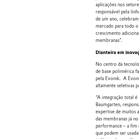
aplicações nos setore
responsável pela li
de um ano, celebramo
mercado para todo o
crescimento adiciona
membranas”.
Dianteira em inovaç
No centro da tecnol
de base polimérica f
pela Evonik. A Evoni
altamente seletivas p
“A integração total é
Baumgarten, respons
expertise de muitos 
das membranas já no 
performance – a fim 
que podem ser usada