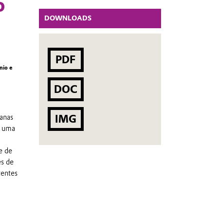
o
DOWNLOADS
PDF
nio e
DOC
IMG
anas
s uma
e de
s de
tentes