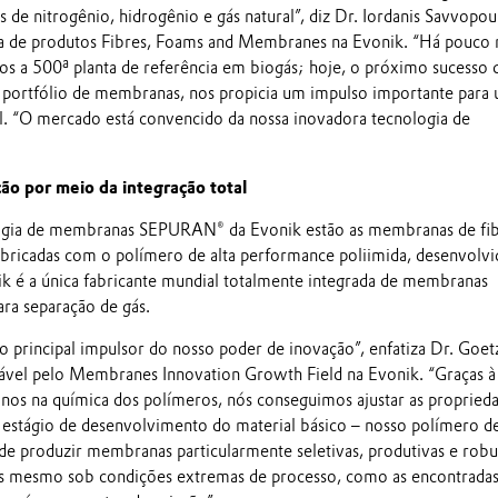
s de nitrogênio, hidrogênio e gás natural”, diz Dr. Iordanis Savvopou
nha de produtos Fibres, Foams and Membranes na Evonik. “Há pouco
s a 500ª planta de referência em biogás; hoje, o próximo sucesso 
 portfólio de membranas, nos propicia um impulso importante para
l. “O mercado está convencido da nossa inovadora tecnologia de
ão por meio da integração total
ogia de membranas SEPURAN® da Evonik estão as membranas de fib
abricadas com o polímero de alta performance poliimida, desenvolv
k é a única fabricante mundial totalmente integrada de membranas
ara separação de gás.
 o principal impulsor do nosso poder de inovação”, enfatiza Dr. Goet
ável pelo Membranes Innovation Growth Field na Evonik. “Graças à
anos na química dos polímeros, nós conseguimos ajustar as propried
estágio de desenvolvimento do material básico – nosso polímero de
de produzir membranas particularmente seletivas, produtivas e robu
s mesmo sob condições extremas de processo, como as encontradas