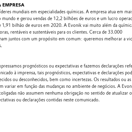
A EMPRESA
íderes mundiais em especialidades químicas. A empresa atua em mai
 mundo e gerou vendas de 12,2 bilhões de euros e um lucro operac
 1,91 bilhão de euros em 2020. A Evonik vai muito além da químic
oras, rentáveis e sustentáveis para os clientes. Cerca de 33.000
lham juntos com um propósito em comum: queremos melhorar a vid
s.
pressamos prognósticos ou expectativas e fazemos declarações ref
nicado à imprensa, tais prognósticos, expectativas e declarações p
ecidos ou desconhecidos, bem como incertezas. Os resultados ou as
em variar em função das mudanças no ambiente de negócios. A Evon
 coligadas não assumem nenhuma obrigação no sentido de atualizar o
ectativas ou declarações contidas neste comunicado.