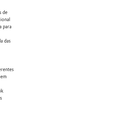
s de
ional
a para
a das
erentes
odem
ik
s