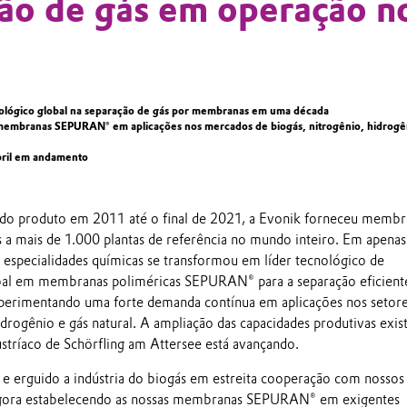
ão de gás em operação n
cnológico global na separação de gás por membranas em uma década
membranas SEPURAN® em aplicações nos mercados de biogás, nitrogênio, hidrogê
bril em andamento
do produto em 2011 até o final de 2021, a Evonik forneceu membr
s a mais de 1.000 plantas de referência no mundo inteiro. Em apena
 especialidades químicas se transformou em líder tecnológico de
al em membranas poliméricas SEPURAN® para a separação eficient
perimentando uma forte demanda contínua em aplicações nos setore
idrogênio e gás natural. A ampliação das capacidades produtivas exis
stríaco de Schörfling am Attersee está avançando.
e erguido a indústria do biogás em estreita cooperação com nossos
agora estabelecendo as nossas membranas SEPURAN® em exigentes