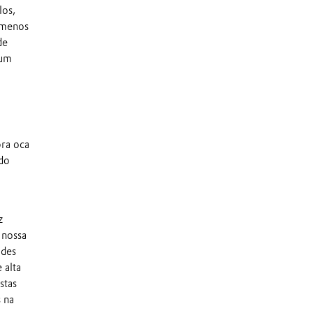
los,
 menos
de
 um
ra oca
ido
z
 nossa
ades
 alta
stas
 na