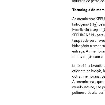
indústria de petróleo
Tecnologia de memb
As membranas SEPU
hidrogênio (H
) de 
2
Evonik são a separaç
SEPURAN® N
para 
2
tanques de aeronave
hidrogênio transport
entrega. As membran
fontes de gás com al
Em 2011, a Evonik l
eficiente de biogás,
outras membranas para
As membranas, que ag
mundo inteiro, são pr
polímero de alta per