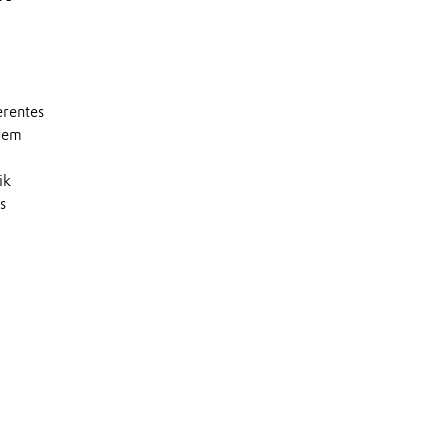
erentes
odem
ik
s