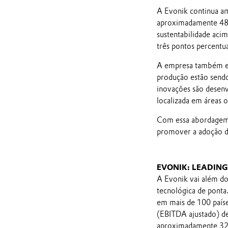
A Evonik continua am
aproximadamente 48%
sustentabilidade aci
três pontos percentu
A empresa também est
produção estão sendo
inovações são desenv
localizada em áreas 
Com essa abordagem, a
promover a adoção d
EVONIK: LEADIN
A Evonik vai além do
tecnológica de ponta
em mais de 100 paíse
(EBITDA ajustado) d
aproximadamente 32.