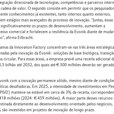
egração direcionada de tecnologias, competências e parceiros intern
 cadeia de valor. O segundo consiste em permitir que os pesquisado
mente conhecimentos já existentes, tanto internos quanto externos,
 em estágios mais avançados do processo de inovação. “Juntas, essas
significativamente os prazos de desenvolvimento, aumentam a
cesso comercial e fortalecem a resiliência da Evonik diante de muda
”, afirma Eilbracht.
ramas da Innovation Factory concentram-se nas três áreas estratégic
nadas pela inovação da Evonik: soluções de base biológica, transiçã
 circular. Para essas áreas, a empresa prevê uma receita adicional d
5 bilhão até 2032, dos quais até € 300 milhões deverão ser gerado
onik com a inovação permanece sólido, mesmo diante de condiçõe
ticas desafiadoras. Em 2025, a intensidade de investimentos em Pes
P&D) manteve-se estável em cerca de 3% da receita, corresponden
18 milhões (2024: € 459 milhões). A maior parte desses recursos
stinada diretamente ao desenvolvimento orientado pelos negócios,
são investidos em projetos de inovação de longo prazo.