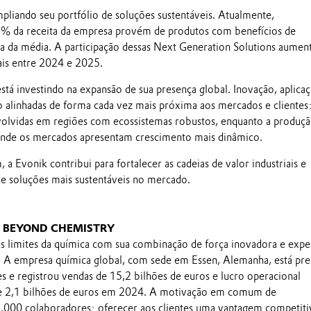
pliando seu portfólio de soluções sustentáveis. Atualmente,
 da receita da empresa provém de produtos com benefícios de
ma da média. A participação dessas Next Generation Solutions aumen
ais entre 2024 e 2025.
á investindo na expansão de sua presença global. Inovação, aplicaç
 alinhadas de forma cada vez mais próxima aos mercados e clientes:
olvidas em regiões com ecossistemas robustos, enquanto a produçã
onde os mercados apresentam crescimento mais dinâmico.
 Evonik contribui para fortalecer as cadeias de valor industriais e
e soluções mais sustentáveis no mercado.
G BEYOND CHEMISTRY
s limites da química com sua combinação de força inovadora e expe
. A empresa química global, com sede em Essen, Alemanha, está pre
s e registrou vendas de 15,2 bilhões de euros e lucro operacional
e 2,1 bilhões de euros em 2024. A motivação em comum de
000 colaboradores: oferecer aos clientes uma vantagem competiti