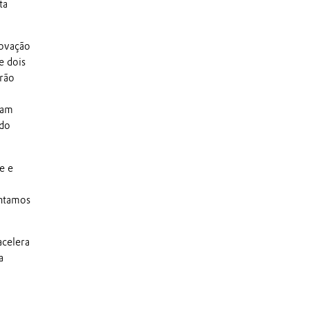
ta
novação
e dois
erão
iam
ndo
e e
entamos
acelera
a