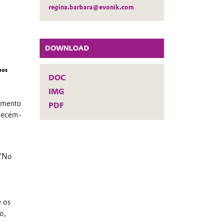
regina.barbara@evonik.com
DOWNLOAD
nos
DOC
IMG
vimento
PDF
 recém-
 “No
e os
o,