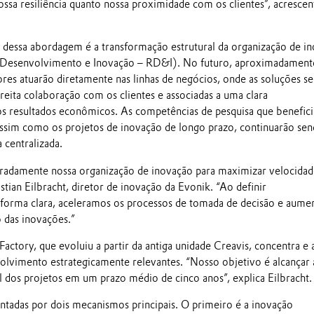
ssa resiliência quanto nossa proximidade com os clientes”, acrescen
dessa abordagem é a transformação estrutural da organização de i
, Desenvolvimento e Inovação – RD&I). No futuro, aproximadament
ores atuarão diretamente nas linhas de negócios, onde as soluções s
reita colaboração com os clientes e associadas a uma clara
os resultados econômicos. As competências de pesquisa que benefic
assim como os projetos de inovação de longo prazo, continuarão se
 centralizada.
radamente nossa organização de inovação para maximizar velocidad
stian Eilbracht, diretor de inovação da Evonik. “Ao definir
 forma clara, aceleramos os processos de tomada de decisão e aum
o das inovações.”
actory, que evoluiu a partir da antiga unidade Creavis, concentra e 
lvimento estrategicamente relevantes. “Nosso objetivo é alcançar 
 dos projetos em um prazo médio de cinco anos”, explica Eilbracht.
entadas por dois mecanismos principais. O primeiro é a inovação