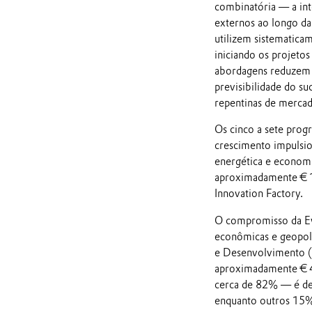
combinatória — a int
externos ao longo da
utilizem sistematica
iniciando os projetos
abordagens reduzem 
previsibilidade do su
repentinas de mercado
Os cinco a sete prog
crescimento impulsio
energética e economia
aproximadamente € 1,
Innovation Factory.
O compromisso da Ev
econômicas e geopolí
e Desenvolvimento (
aproximadamente € 4
cerca de 82% — é de
enquanto outros 15% 