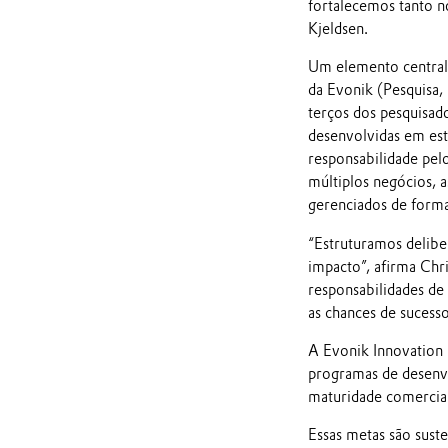
fortalecemos tanto no
Kjeldsen.
Um elemento central 
da Evonik (Pesquisa
terços dos pesquisad
desenvolvidas em est
responsabilidade pel
múltiplos negócios, 
gerenciados de forma
“Estruturamos delibe
impacto”, afirma Chri
responsabilidades de
as chances de sucess
A Evonik Innovation F
programas de desenvo
maturidade comercial
Essas metas são sust