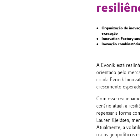
resiliên
Organização de inovaç
execução
Innovation Factory sus
Inovação combinatória
A Evonik está realin
orientado pelo merca
criada Evonik Innova
crescimento esperado
Com esse realinhamen
cenário atual, a resi
repensar a forma co
Lauren Kjeldsen, mem
Atualmente, a volati
riscos geopolíticos 