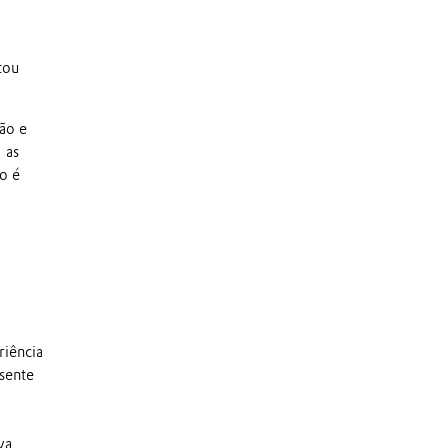
tou
ão e
 as
o é
riência
sente
va