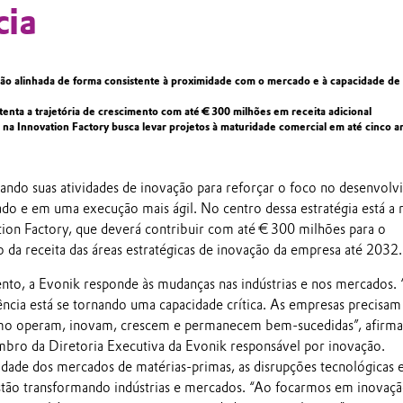
cia
ão alinhada de forma consistente à proximidade com o mercado e à capacidade de
tenta a trajetória de crescimento com até € 300 milhões em receita adicional
 na Innovation Factory busca levar projetos à maturidade comercial em até cinco a
hando suas atividades de inovação para reforçar o foco no desenvol
do e em uma execução mais ágil. No centro dessa estratégia está a
tion Factory, que deverá contribuir com até € 300 milhões para o
 da receita das áreas estratégicas de inovação da empresa até 2032.
to, a Evonik responde às mudanças nas indústrias e nos mercados.
liência está se tornando uma capacidade crítica. As empresas precisam
mo operam, inovam, crescem e permanecem bem-sucedidas”, afirma
bro da Diretoria Executiva da Evonik responsável por inovação.
lidade dos mercados de matérias-primas, as disrupções tecnológicas 
estão transformando indústrias e mercados. “Ao focarmos em inovaçã