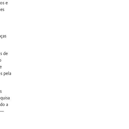
os e
res
nças
as de
o
e
s pela
s
quisa
do a
 —