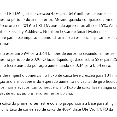
e, o EBITDA ajustado cresceu 42% para 649 milhões de euros na
esmo período do ano anterior. Mesmo quando comparado com o
é-corona de 2019, o EBITDA ajustado apresentou alta de 15%. As t
to - Specialty Additives, Nutrition & Care e Smart Materials –
nte para esse impulso e demonstraram sua resiliência apesar dos alt
rimas.
a cresceram 29% para 3,64 bilhões de euros no segundo trimestre 
smo período de 2020. O lucro líquido ajustado subiu 58% para 2
m o lucro ajustado por ação aumentando de 0,34 para 0,54 euro.
 desempenho comercial, o fluxo de caixa livre cresceu para 101 mi
ão ano a ano, apesar do esperado aumento no capital de giro líquid
s mais elevados. Em consequência, o fluxo de caixa livre atingiu u
es de euros no primeiro semestre do ano.
e caixa do primeiro semestre do ano proporciona a base para atingir
 uma taxa de conversão de caixa de 40%” disse Ute Wolf, CFO da