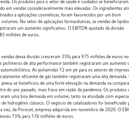
enda. Os produtos para o setor de saúde e cuidados se beneficiaram
ndo em vendas consideravelmente mais elevadas. Os ingredientes ati
tinados a aplicações cosméticas, foram favorecidos por um bom
volumes. No setor de aplicações farmacêuticas, as vendas de lipídio
straram um aumento significativo. O EBITDA ajustado da divisão
3 milhões de euros.
 vendas dessa divisão cresceram 35% para 975 milhões de euros no
Os polímeros de alta performance também registraram um aumento 
 automobilística. As poliamidas 12 em pó para os setores de impres
tratamento eficiente de gás também registraram uma alta demanda.
ra pneus se beneficiou de uma forte elevação na demanda na compar
re do ano passado, mais fraco em razão da pandemia. Os produtos
traram uma boa demanda em volume, tanto na atividade com especia
de hidrogênio clássico. O negócio de catalisadores foi beneficiado 
eira vez, da Porocel, empresa adquirida em novembro de 2020. O E
cresceu 73% para 176 milhões de euros.