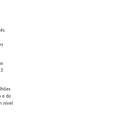
rês
os
na
53
lhões
o e do
m nível