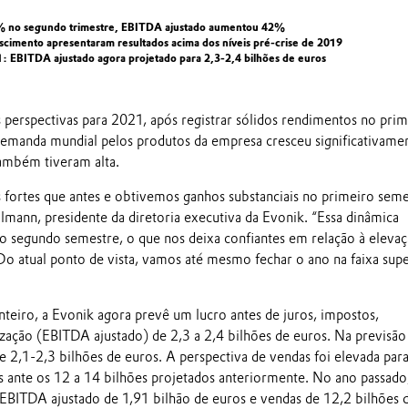
% no segundo trimestre, EBITDA ajustado aumentou 42%
escimento apresentaram resultados acima dos níveis pré-crise de 2019
1: EBITDA ajustado agora projetado para 2,3-2,4 bilhões de euros
 perspectivas para 2021, após registrar sólidos rendimentos no prim
emanda mundial pelos produtos da empresa cresceu significativame
também tiveram alta.
s fortes que antes e obtivemos ganhos substanciais no primeiro seme
lmann, presidente da diretoria executiva da Evonik. “Essa dinâmica
no segundo semestre, o que nos deixa confiantes em relação à elevaç
 Do atual ponto de vista, vamos até mesmo fechar o ano na faixa sup
nteiro, a Evonik agora prevê um lucro antes de juros, impostos,
zação (EBITDA ajustado) de 2,3 a 2,4 bilhões de euros. Na previsão
 de 2,1-2,3 bilhões de euros. A perspectiva de vendas foi elevada par
s ante os 12 a 14 bilhões projetados anteriormente. No ano passado
EBITDA ajustado de 1,91 bilhão de euros e vendas de 12,2 bilhões 