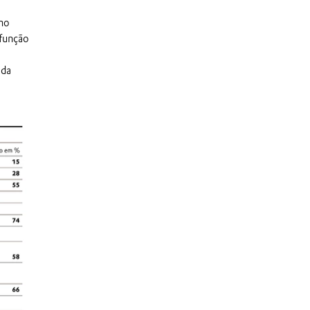
no
 função
 da