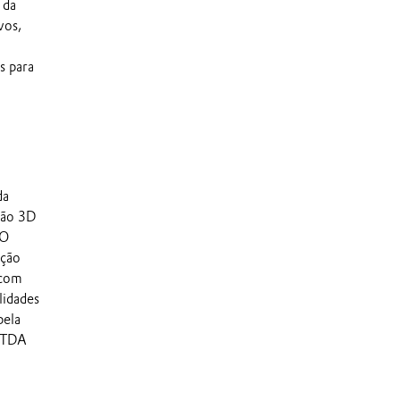
 da
vos,
s para
da
são 3D
 O
ação
 com
lidades
pela
BITDA