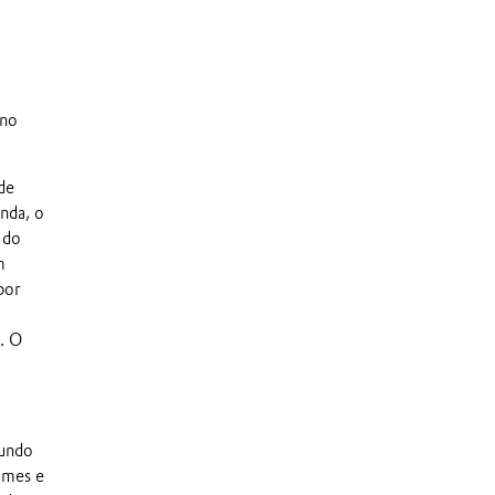
 no
de
nda, o
 do
m
por
. O
gundo
umes e