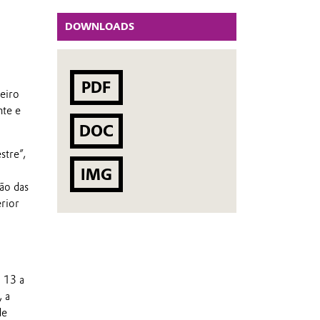
DOWNLOADS
PDF
eiro
nte e
DOC
stre”,
IMG
ão das
erior
a 13 a
, a
de